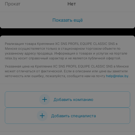
Прокат
Нет
Показать ещё
Реализация товара Крепление XC SNS PROFIL EQUIPE CLASSIC SNS в
Минске осуществляется только в стационарном торговом объекте по
указанному адресу продавца. Информация о товарах и услугах на портале
relax.by носит справочный характер и не является публичной офертой.
Указанная цена на Крепление XC SNS PROFIL EQUIPE CLASSIC SNS в Минске
может отличаться от фактической. Если в описании или цене вы заметили
неточность или ошибку, пожалуйста, сообщите нам на почту
help@relax.by
.
Добавить компанию
Добавить специалиста