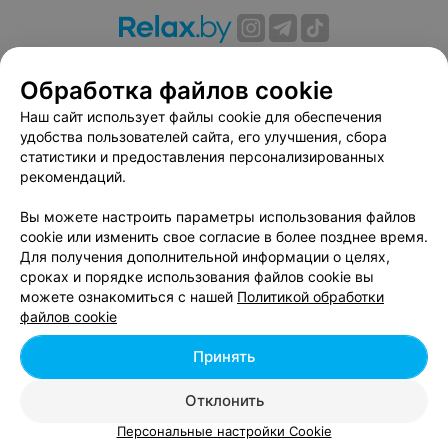
О проекте
Новости проекта
Размещение рекламы
Обработка файлов cookie
Вакансии
Публичный договор
Способы оплаты
Публичный договор по использованию сервиса
Наш сайт использует файлы cookie для обеспечения
«Афиша»
удобства пользователей сайта, его улучшения, сбора
статистики и предоставления персонализированных
Пользовательское соглашение
рекомендаций.
Написать в поддержку
Вы можете настроить параметры использования файлов
Связаться по вопросам сотрудничества
cookie или изменить свое согласие в более позднее время.
Написать руководителю relax.by
Для получения дополнительной информации о целях,
Персональные настройки cookie
сроках и порядке использования файлов cookie вы
можете ознакомиться с нашей
Политикой обработки
Обработка персональных данных
файлов cookie
Принять
© 2026 ООО «Артокс Лаб», УНП 191700409, регистрирующий орган -
Отклонить
Минский горисполком
| 220012, Республика Беларусь, г. Минск,
улица Толбухина, 2, пом. 16 | info@relax.by
Персональные настройки Cookie