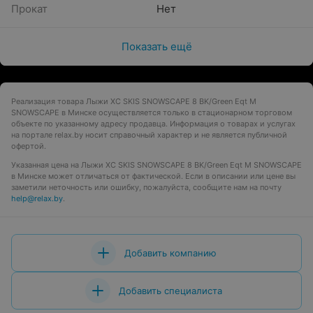
Прокат
Нет
Показать ещё
Реализация товара Лыжи XC SKIS SNOWSCAPE 8 BK/Green Eqt M
SNOWSCAPE в Минске осуществляется только в стационарном торговом
объекте по указанному адресу продавца. Информация о товарах и услугах
на портале relax.by носит справочный характер и не является публичной
офертой.
Указанная цена на Лыжи XC SKIS SNOWSCAPE 8 BK/Green Eqt M SNOWSCAPE
в Минске может отличаться от фактической. Если в описании или цене вы
заметили неточность или ошибку, пожалуйста, сообщите нам на почту
help@relax.by
.
Добавить компанию
Добавить специалиста