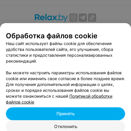
О проекте
Новости проекта
Размещение рекламы
Обработка файлов cookie
Вакансии
Публичный договор
Способы оплаты
Публичный договор по использованию сервиса
Наш сайт использует файлы cookie для обеспечения
«Афиша»
удобства пользователей сайта, его улучшения, сбора
статистики и предоставления персонализированных
Пользовательское соглашение
рекомендаций.
Написать в поддержку
Вы можете настроить параметры использования файлов
Связаться по вопросам сотрудничества
cookie или изменить свое согласие в более позднее время.
Написать руководителю relax.by
Для получения дополнительной информации о целях,
Персональные настройки cookie
сроках и порядке использования файлов cookie вы
можете ознакомиться с нашей
Политикой обработки
Обработка персональных данных
файлов cookie
Принять
© 2026 ООО «Артокс Лаб», УНП 191700409, регистрирующий орган -
Отклонить
Минский горисполком
| 220012, Республика Беларусь, г. Минск,