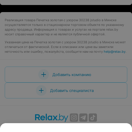
Реализация товара Печатка золотая с узором 30238 jstudio в Минске
осуществляется только в стационарном торговом объекте по указанному
адресу продавца. Информация о товарах и услугах на портале relax.by
носит справочный характер и не является публичной офертой.
Указанная цена на Печатка золотая с узором 30238 jstudio в Минске может
отличаться от фактической. Если в описании или цене вы заметили
неточность или ошибку, пожалуйста, сообщите нам на почту
help@relax.by
.
Добавить компанию
Добавить специалиста
О проекте
Новости проекта
Размещение рекламы