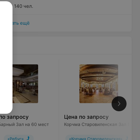
140 чел.
Показать ещё
залы
по запросу
Цена по запросу
Барный Зал на 60 мест
Корчма Старовиленская Зал 1
«Ребус»
«Корчма Старовиленская»