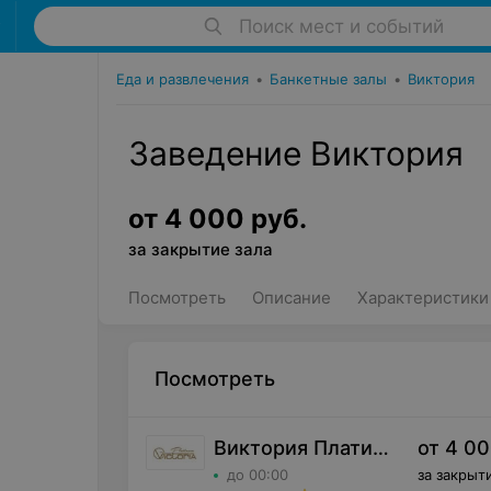
Поиск мест и событий
Еда и развлечения
•
Банкетные залы
•
Виктория
Заведение Виктория
от
4 000
руб.
за
закрытие зала
Посмотреть
Описание
Характеристики
Посмотреть
Виктория Платинум
от
4 0
до 00:00
за
закрыти