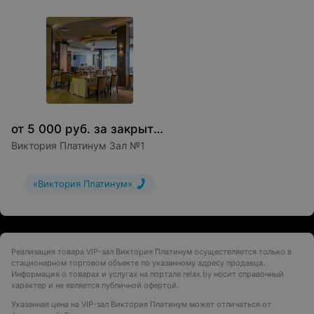
от
5 000
руб.
за
закрытие зала
Виктория Платинум Зал №1
«Виктория Платинум»
Реализация товара VIP-зал Виктория Платинум осуществляется только в
стационарном торговом объекте по указанному адресу продавца.
Информация о товарах и услугах на портале relax.by носит справочный
характер и не является публичной офертой.
Указанная цена на VIP-зал Виктория Платинум может отличаться от