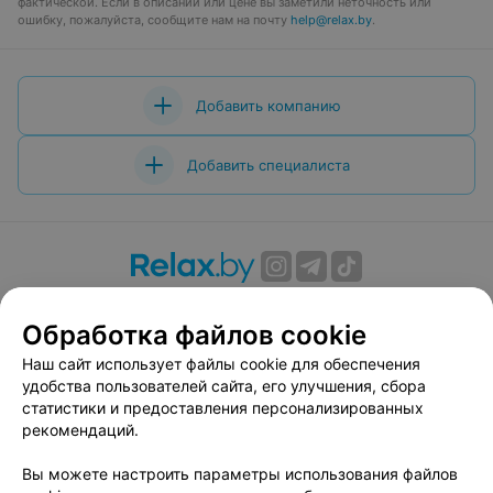
фактической. Если в описании или цене вы заметили неточность или
ошибку, пожалуйста, сообщите нам на почту
help@relax.by
.
Добавить компанию
Добавить специалиста
О проекте
Новости проекта
Размещение рекламы
Обработка файлов cookie
Вакансии
Публичный договор
Способы оплаты
Публичный договор по использованию сервиса
Наш сайт использует файлы cookie для обеспечения
«Афиша»
удобства пользователей сайта, его улучшения, сбора
статистики и предоставления персонализированных
Пользовательское соглашение
рекомендаций.
Написать в поддержку
Вы можете настроить параметры использования файлов
Связаться по вопросам сотрудничества