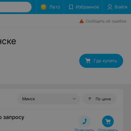
Лето
Избранное
Войти
Сообщить об ошибке
нске
Где купить
Минск
По цене
о запросу
Позвонить
Отправить
