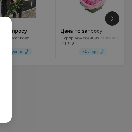
по запросу
Цена по запросу
Роза Эксплоер
Фурор Композиция «Нежное
сердце»
«Фурор»
«Фурор»