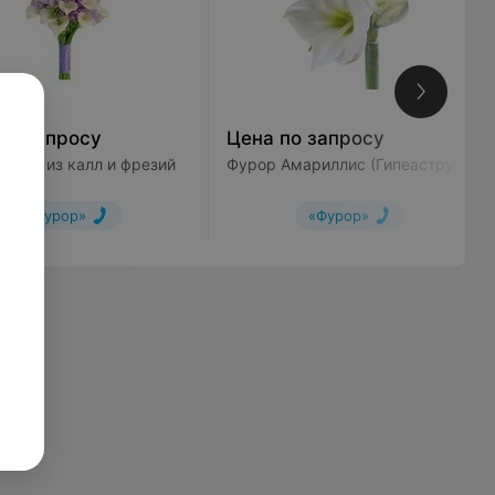
по запросу
Цена по запросу
Букет из калл и фрезий
Фурор Амариллис (Гипеаструм)
«Фурор»
«Фурор»