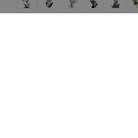
Другие товары «Фурор»
Цена по запросу
Цена по запросу
Фурор Сансевиерия
Фурор Букет «Для леди
«Фурор»
«Фурор»