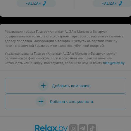
«ALIZA»
«ALIZA»
Реализация товара Платье «Amanda» ALIZA в Минске и Беларуси
осуществляется только в стационарном торговом объекте по указанному
адресу продавца. Информация о товарах и услугах на портале relax.by
носит справочный характер и не является публичной офертой.
Указанная цена на Платье «Amanda» ALIZA в Минске и Беларуси может
отличаться от фактической. Если в описании или цене вы заметили
неточность или ошибку, пожалуйста, сообщите нам на почту
help@relax.by
.
Добавить компанию
Добавить специалиста