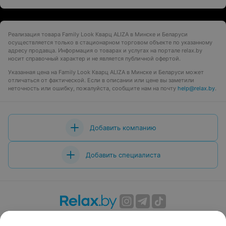
Реализация товара Family Look Кварц ALIZA в Минске и Беларуси
осуществляется только в стационарном торговом объекте по указанному
адресу продавца. Информация о товарах и услугах на портале relax.by
носит справочный характер и не является публичной офертой.
Указанная цена на Family Look Кварц ALIZA в Минске и Беларуси может
отличаться от фактической. Если в описании или цене вы заметили
неточность или ошибку, пожалуйста, сообщите нам на почту
help@relax.by
.
Добавить компанию
Добавить специалиста
О проекте
Новости проекта
Размещение рекламы