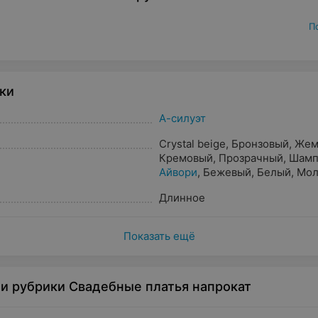
П
ки
А-силуэт
Crystal beige
,
Бронзовый
,
Жем
Кремовый
,
Прозрачный
,
Шамп
Айвори
,
Бежевый
,
Белый
,
Мол
Капучино
,
Пудра
,
Золотистый
Длинное
Светло-розовый
Показать ещё
и рубрики Свадебные платья напрокат