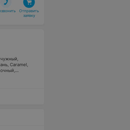
озвонить
Отправить

заявку
чужный
,
ань
,
Caramel
,
очный
,
,
Песочный
,