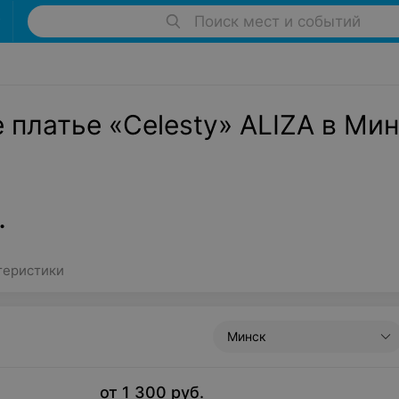
Поиск мест и событий
 платье «Celesty» ALIZA в Мин
.
теристики
Минск
от
1 300
руб.