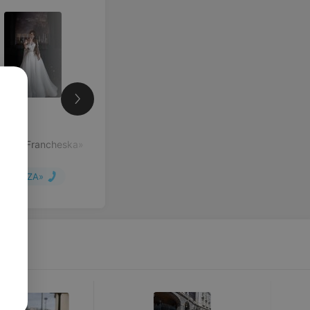
руб.
атье «Francheska»
«ALIZA»