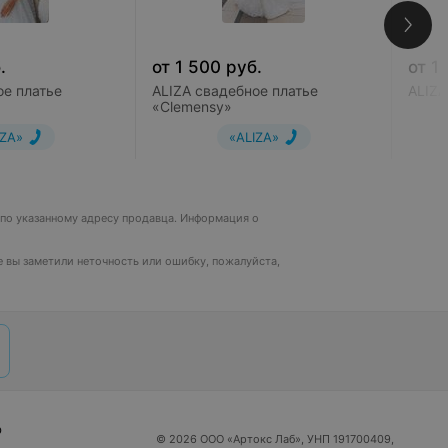
.
от
1 500
руб.
от
1
ое платье
ALIZA свадебное платье
ALIZA
«Clemensy»
IZA»
«ALIZA»
 по указанному адресу продавца. Информация о
не вы заметили неточность или ошибку, пожалуйста,
р
© 2026 ООО «Артокс Лаб», УНП 191700409,