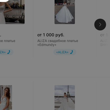
.
от
1 000
руб.
от
5
ое платье
ALIZA свадебное платье
ALIZA
«Edmundy»
Shine
IZA»
«ALIZA»