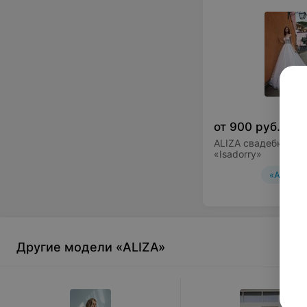
от
900
руб.
ALIZA свадебное пл
«Isadorry»
«ALIZA»
Другие модели «ALIZA»