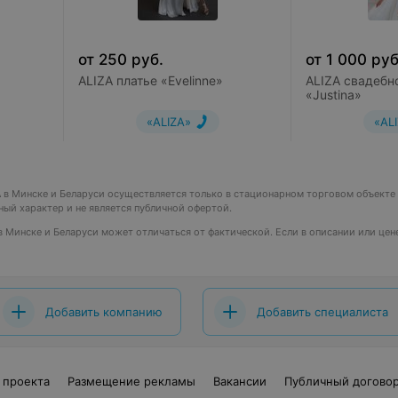
от
250
руб.
от
1 000
руб
ALIZA платье «Evelinne»
ALIZA свадебн
«Justina»
«ALIZA»
«AL
ZA в Минске и Беларуси осуществляется только в стационарном торговом объекте
чный характер и не является публичной офертой.
A в Минске и Беларуси может отличаться от фактической. Если в описании или це
Добавить компанию
Добавить специалиста
 проекта
Размещение рекламы
Вакансии
Публичный догово