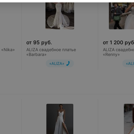
от
95
руб.
от
1 200
руб
 «Nika»
ALIZA свадебное платье
ALIZA свадебн
«Barbara»
«Renny»
«ALIZA»
«AL