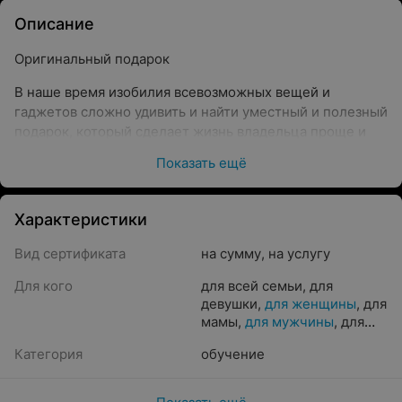
Описание
Оригинальный подарок
В наше время изобилия всевозможных вещей и
гаджетов сложно удивить и найти уместный и полезный
подарок, который сделает жизнь владельца проще и
лучше. Однако сертификат на изучение иностранного
Показать ещё
языка в языковом центре ULC поможет
«
убить всех
зайцев
»
сразу.
Характеристики
Преимущества такого подарка:
Вид сертификата
на сумму
,
на услугу
Уместность
ULC
—
это прогрессивный языковой центр, где
Для кого
для всей семьи
,
для
преподают носители языка, есть языковой клуб.
девушки
,
для женщины
,
для
мамы
,
для мужчины
,
для
Свобода выбора
парня
,
для пары
,
для
При покупке вы можете выбрать любой язык и сами
Категория
обучение
ребенка
определяете длительность обучения.
Полезность