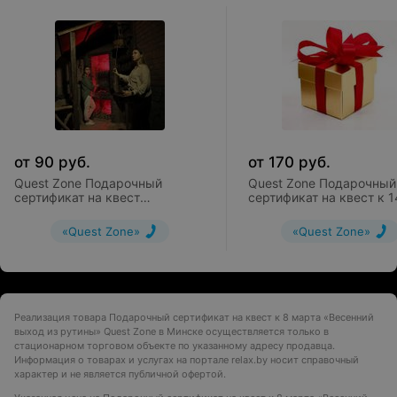
от
90
руб.
от
170
руб.
Quest Zone Подарочный
Quest Zone Подарочный
сертификат на квест
сертификат на квест к 1
«Ведьмак»
февраля «Код любви: 6
минут вместе»
«Quest Zone»
«Quest Zone»
Реализация товара Подарочный сертификат на квест к 8 марта «Весенний
выход из рутины» Quest Zone в Минске осуществляется только в
стационарном торговом объекте по указанному адресу продавца.
Информация о товарах и услугах на портале relax.by носит справочный
характер и не является публичной офертой.