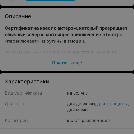
Описание
Сертификат на квест с актёром, который превращает
обычный вечер в настоящее приключение
и быстро
«переключает» из рутины в эмоции.
На команду 2
—
4 игрока, срок действия 6 месяцев,
можно использовать в любой день недели
—
Показать ещё
выбираете удобные для вас день и время.
Сертификат «Весенний выход из рутины», любой
Характеристики
день, до 4 игроков
—
170 BYN
Вид сертификата
на услугу
Сертификат «Весенний выход из рутины», любой
день, до 5 игроков
—
180 BYN
Для кого
для девушки
,
для женщины
,
для мамы
Сертификат «Весенний выход из рутины», любой
день, до 6 игроков
—
180 BYN
Категория
квест
,
развлечения