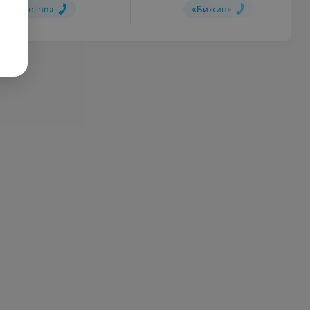
«Fielinn»
«Бижин»