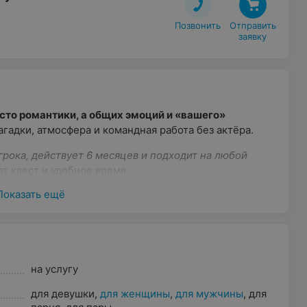
Позвонить
Отправить

заявку
осто романтики, а общих эмоций и «вашего»
гадки, атмосфера и командная работа без актёра.
рока, действует 6 месяцев и подходит на любой
 квест и удобное время.
Показать ещё
юбой день, до 4 игроков — 140 BYN
юбой день, до 5 игроков — 150 BYN
юбой день, до 6 игроков — 160 BYN
на услугу
для девушки
,
для женщины
,
для мужчины
,
для