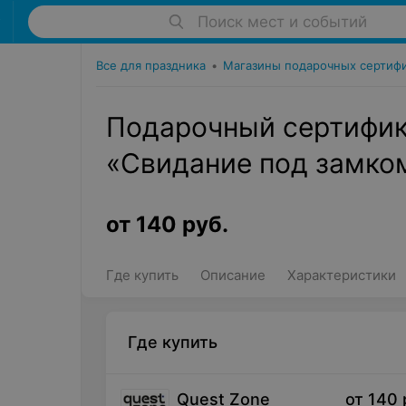
Поиск мест и событий
Все для праздника
•
Магазины подарочных сертиф
Подарочный сертифика
«Свидание под замком
от
140
руб.
Где купить
Описание
Характеристики
Где купить
Quest Zone
от
140