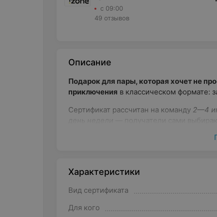
с 09:00
49 отзывов
Описание
Подарок для пары, которая хочет не пр
приключения
в классическом формате: за
Сертификат рассчитан на команду
2—4 иг
день недели
— получатели сами выбирают
Сертификат «Свидание под замком», л
Сертификат «Свидание под замком», л
Характеристики
Сертификат «Свидание под замком», л
Вид сертификата
Для кого