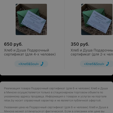
650
руб.
350
руб.
Хлеб и Душа Подарочный
Хлеб и Душа Подарочн
сертификат (для 4-х человек)
сертификат (для 2-х чел
«Хлеб&Soul»
«Хлеб&Soul»
Реализация товара Подарочный сертификат (для 6-и человек) Хлеб и Душа
в Минске осуществляется только в стационарном торговом объекте по
указанному адресу продавца. Информация о товарах и услугах на портале
relax.by носит справочный характер и не является публичной офертой.
Указанная цена на Подарочный сертификат (для 6-и человек) Хлеб и Душа в
Минске может отличаться от фактической. Если в описании или цене вы