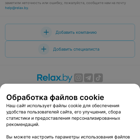
заметили неточность или ошибку, пожалуйста, сообщите нам на почту
help@relax.by
.
Добавить компанию
Добавить специалиста
О проекте
Новости проекта
Размещение рекламы
Обработка файлов cookie
Вакансии
Публичный договор
Способы оплаты
Публичный договор по использованию сервиса
Наш сайт использует файлы cookie для обеспечения
«Афиша»
удобства пользователей сайта, его улучшения, сбора
статистики и предоставления персонализированных
Пользовательское соглашение
рекомендаций.
Написать в поддержку
Вы можете настроить параметры использования файлов
Связаться по вопросам сотрудничества