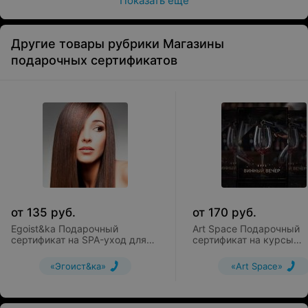
Показать ещё
Для бронирования, пожалуйста, свяжитесь с
администрацией базы отдыха, предъявите данный
Другие товары рубрики Магазины
сертификат и выберите удобные для Вас даты.
подарочных сертификатов
Ждем Вас на «Хлеб и Душа» Здесь каждый момент
станет особенным!
от
135
руб.
от
170
руб.
Egoist&ka Подарочный
Art Space Подарочный
сертификат на SPA-уход для
сертификат на курсы
волос
«Винный вечер» /
«Коктейльная практика
«Эгоист&ка»
«Art Space»