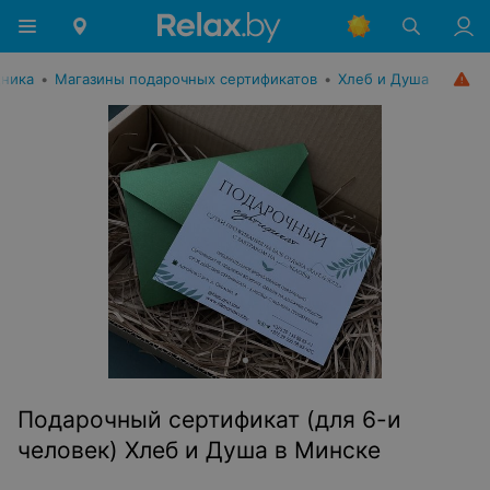
дника
•
Магазины подарочных сертификатов
•
Хлеб и Душа
Подарочный сертификат (для 6-и
человек) Хлеб и Душа в Минске