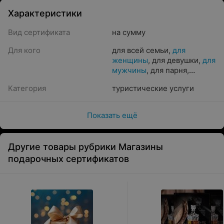
Характеристики
Вид сертификата
на сумму
Для кого
для всей семьи
,
для
женщины
,
для девушки
,
для
мужчины
,
для парня
,
корпоративные
Категория
туристические услуги
предложения
,
для мамы
,
для пары
Показать ещё
Другие товары рубрики Магазины
подарочных сертификатов