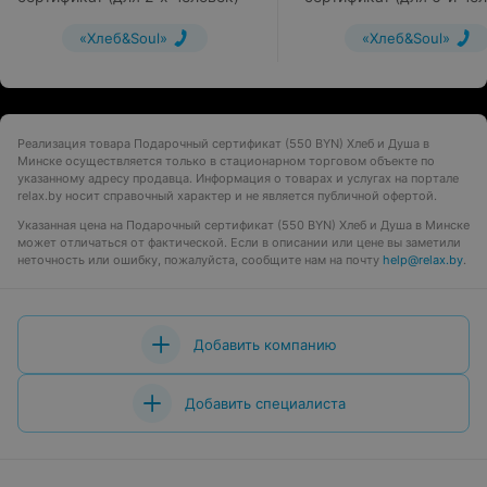
«Хлеб&Soul»
«Хлеб&Soul»
Реализация товара Подарочный сертификат (550 BYN) Хлеб и Душа в
Минске осуществляется только в стационарном торговом объекте по
указанному адресу продавца. Информация о товарах и услугах на портале
relax.by носит справочный характер и не является публичной офертой.
Указанная цена на Подарочный сертификат (550 BYN) Хлеб и Душа в Минске
может отличаться от фактической. Если в описании или цене вы заметили
неточность или ошибку, пожалуйста, сообщите нам на почту
help@relax.by
.
Добавить компанию
Добавить специалиста