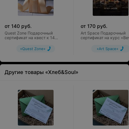
от
140
руб.
от
170
руб.
Quest Zone Подарочный
Art Space Подарочный
сертификат на квест к 14
сертификат на курс «Ве
февраля «Свидание под
виски»
замком»
«Quest Zone»
«Art Space»
Другие товары «Хлеб&Soul»