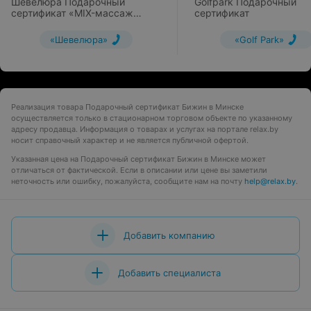
Шевелюра Подарочный
Golfpark Подарочный
сертификат «MIX-массаж
сертификат
всего тела»
«Шевелюра»
«Golf Park»
Реализация товара Подарочный сертификат Бижин в Минске
осуществляется только в стационарном торговом объекте по указанному
адресу продавца. Информация о товарах и услугах на портале relax.by
носит справочный характер и не является публичной офертой.
Указанная цена на Подарочный сертификат Бижин в Минске может
отличаться от фактической. Если в описании или цене вы заметили
неточность или ошибку, пожалуйста, сообщите нам на почту
help@relax.by
.
Добавить компанию
Добавить специалиста