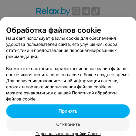
О проекте
Новости проекта
Размещение рекламы
Обработка файлов cookie
Вакансии
Публичный договор
Способы оплаты
Публичный договор по использованию сервиса
Наш сайт использует файлы cookie для обеспечения
«Афиша»
удобства пользователей сайта, его улучшения, сбора
статистики и предоставления персонализированных
Пользовательское соглашение
рекомендаций.
Написать в поддержку
Вы можете настроить параметры использования файлов
Связаться по вопросам сотрудничества
cookie или изменить свое согласие в более позднее время.
Написать руководителю relax.by
Для получения дополнительной информации о целях,
Персональные настройки cookie
сроках и порядке использования файлов cookie вы
можете ознакомиться с нашей
Политикой обработки
Обработка персональных данных
файлов cookie
Принять
© 2026 ООО «Артокс Лаб», УНП 191700409, регистрирующий орган -
Отклонить
Минский горисполком
| 220012, Республика Беларусь, г. Минск,
улица Толбухина, 2, пом. 16 | info@relax.by
Персональные настройки Cookie