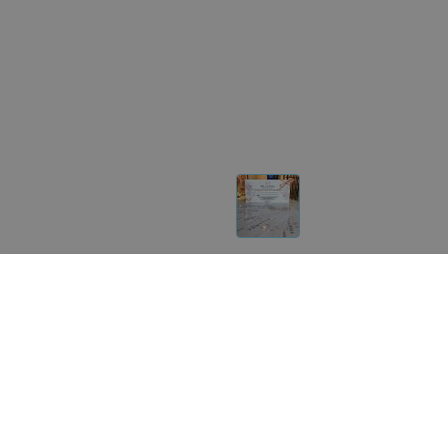
Другие товары «BellaNika»