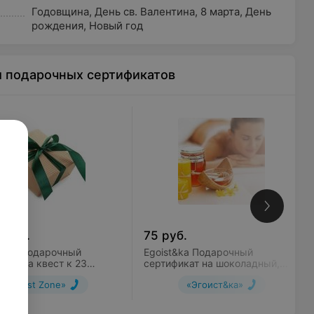
Годовщина
,
День св. Валентина
,
8 марта
,
День
рождения
,
Новый год
ы подарочных сертификатов
0
руб.
75
руб.
Zone Подарочный
Egoist&ka Подарочный
кат на квест к 23
сертификат на шоколадный,
я «Миссия «Защитник»:
медовый или фруктовый
«Quest Zone»
«Эгоист&ка»
ь PRO»
массаж всего тела на выбор
(кроме лечебного)