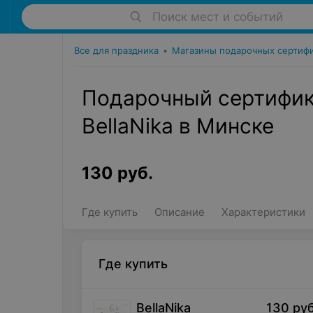
Поиск мест и событий
Все для праздника
•
Магазины подарочных сертиф
Подарочный сертифик
BellaNika в Минске
130
руб.
Где купить
Описание
Характеристики
Где купить
BellaNika
130
руб