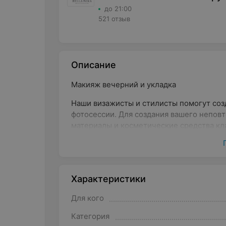
до 21:00
521 отзыв
Описание
Макияж вечерний и укладка
Наши визажисты и стилисты помогут соз
фотосессии. Для создания вашего непов
материалы и косметические средства класс
“Paese”, “Urban Decay”, “NYX”, “Atelier” и т.
Характеристики
Для кого
Категория