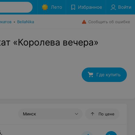
Лето
Избранное
Войти
Сообщить об ошибке
икатов
•
BellaNika
ат «Королева вечера»
Где купить
Минск
По цене
.