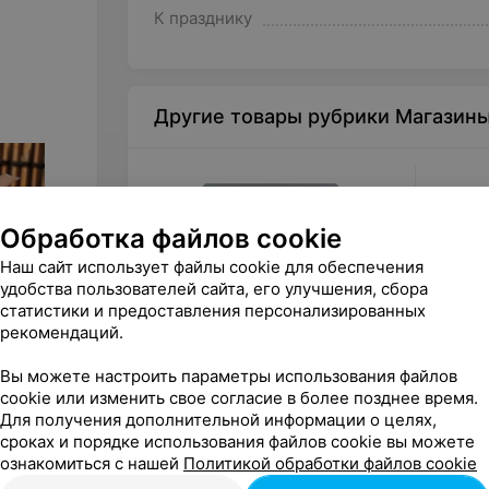
К празднику
Другие товары рубрики Магазин
Обработка файлов cookie
Наш сайт использует файлы cookie для обеспечения
удобства пользователей сайта, его улучшения, сбора
статистики и предоставления персонализированных
рекомендаций.
200
руб.
от
14
Вы можете настроить параметры использования файлов
Оптика Fielinn Подарочный
Quest 
cookie или изменить свое согласие в более позднее время.
сертификат (200 BYN)
сертифи
Для получения дополнительной информации о целях,
феврал
сроках и порядке использования файлов cookie вы можете
«Fielinn»
уровен
ознакомиться с нашей
Политикой обработки файлов cookie