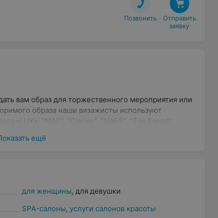
Позвонить
Отправить

заявку
дать вам образ для торжественного мероприятия или
торимого образа наши визажисты используют
а «LUX»: “MAC”, “Clarins”, “NARS”, “Too Faced”,
 д.
Показать ещё
для женщины
,
для девушки
SPA-салоны
,
услуги салонов красоты