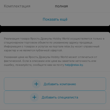
Комплектация
полная
Показать ещё
Реализация товара Ярость Дракулы Hobby World осуществляется только в
стационарном торговом объекте по указанному адресу продавца.
Информация о товарах и услугах на портале relax.by носит справочный
характер и не является публичной офертой.
Указанная цена на Ярость Дракулы Hobby World может отличаться от
фактической. Если в описании или цене вы заметили неточность или
ошибку, пожалуйста, сообщите нам на почту
help@relax.by
.
Добавить компанию
Добавить специалиста