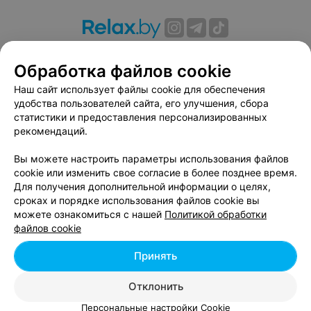
О проекте
Новости проекта
Размещение рекламы
Обработка файлов cookie
Вакансии
Публичный договор
Способы оплаты
Публичный договор по использованию сервиса
Наш сайт использует файлы cookie для обеспечения
«Афиша»
удобства пользователей сайта, его улучшения, сбора
статистики и предоставления персонализированных
Пользовательское соглашение
рекомендаций.
Написать в поддержку
Вы можете настроить параметры использования файлов
Связаться по вопросам сотрудничества
cookie или изменить свое согласие в более позднее время.
Написать руководителю relax.by
Для получения дополнительной информации о целях,
Персональные настройки cookie
сроках и порядке использования файлов cookie вы
можете ознакомиться с нашей
Политикой обработки
Обработка персональных данных
файлов cookie
Принять
© 2026 ООО «Артокс Лаб», УНП 191700409, регистрирующий орган -
Отклонить
Минский горисполком
| 220012, Республика Беларусь, г. Минск,
улица Толбухина, 2, пом. 16 | info@relax.by
Персональные настройки Cookie