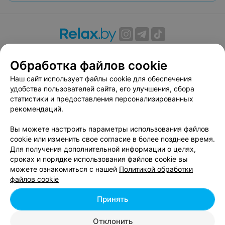
О проекте
Новости проекта
Размещение рекламы
Обработка файлов cookie
Вакансии
Публичный договор
Способы оплаты
Публичный договор по использованию сервиса
Наш сайт использует файлы cookie для обеспечения
«Афиша»
удобства пользователей сайта, его улучшения, сбора
статистики и предоставления персонализированных
Пользовательское соглашение
рекомендаций.
Написать в поддержку
Вы можете настроить параметры использования файлов
Связаться по вопросам сотрудничества
cookie или изменить свое согласие в более позднее время.
Написать руководителю relax.by
Для получения дополнительной информации о целях,
Персональные настройки cookie
сроках и порядке использования файлов cookie вы
можете ознакомиться с нашей
Политикой обработки
Обработка персональных данных
файлов cookie
Принять
© 2026 ООО «Артокс Лаб», УНП 191700409, регистрирующий орган -
Отклонить
Минский горисполком
| 220012, Республика Беларусь, г. Минск,