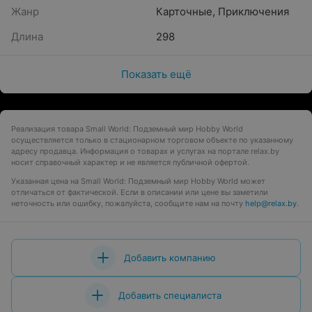
Жанр
Карточные
,
Приключения
Длина
298
Показать ещё
Реализация товара Small World: Подземный мир Hobby World
осуществляется только в стационарном торговом объекте по указанному
адресу продавца. Информация о товарах и услугах на портале relax.by
носит справочный характер и не является публичной офертой.
Указанная цена на Small World: Подземный мир Hobby World может
отличаться от фактической. Если в описании или цене вы заметили
неточность или ошибку, пожалуйста, сообщите нам на почту
help@relax.by
.
Добавить компанию
Добавить специалиста