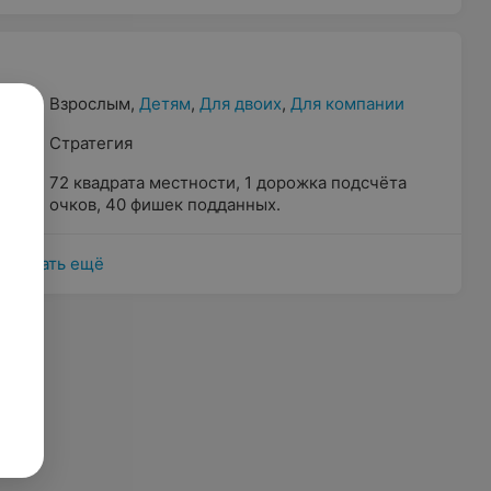
Взрослым
,
Детям
,
Для двоих
,
Для компании
Стратегия
72 квадрата местности, 1 дорожка подсчёта
очков, 40 фишек подданных.
Показать ещё