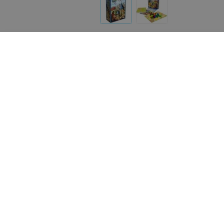
Реализация товара Каркассон Hobby World осуществ
relax.by носит справочный характер и не является 
Указанная цена на Каркассон Hobby World может отл
help@relax.by
.
О проекте
Новости
Способы опла
Пользовательское согла
Написать руководителю rela