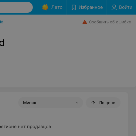
Лето
Избранное
Войти
Сообщить об ошибке
ld
d
Минск
По цене
регионе нет продавцов