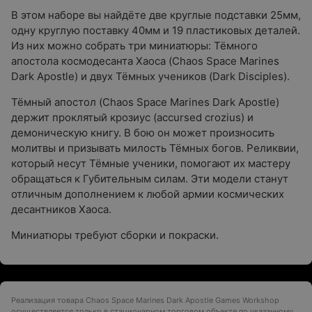
В этом наборе вы найдёте две круглые подставки 25мм,
одну круглую поставку 40мм и 19 пластиковых деталей.
Из них можно собрать три миниатюры: Тёмного
апостола космодесанта Хаоса (Chaos Space Marines
Dark Apostle) и двух Тёмных учеников (Dark Disciples).
Тёмный апостол (Chaos Space Marines Dark Apostle)
держит проклятый крозиус (accursed crozius) и
демоническую книгу. В бою он может произносить
молитвы и призывать милость Тёмных богов. Реликвии,
который несут Тёмные ученики, помогают их мастеру
обращаться к Губительным силам. Эти модели станут
отличным дополнением к любой армии космических
десантников Хаоса.
Миниатюры требуют сборки и покраски.
Реализация товара Chaos Space Marines Dark Apostle Games Workshop
осуществляется только в стационарном торговом объекте по указанному