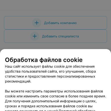
Добавить компанию
Добавить специалиста
Обработка файлов cookie
Наш сайт использует файлы cookie для обеспечения
О проекте
Новости проекта
Размещение рекламы
удобства пользователей сайта, его улучшения, сбора
Вакансии
Публичный договор
Способы оплаты
статистики и предоставления персонализированных
Публичный договор по использованию сервиса
рекомендаций.
«Афиша»
Вы можете настроить параметры использования файлов
Пользовательское соглашение
cookie или изменить свое согласие в более позднее время.
Написать в поддержку
Для получения дополнительной информации о целях,
сроках и порядке использования файлов cookie вы
Связаться по вопросам сотрудничества
можете ознакомиться с нашей
Политикой обработки