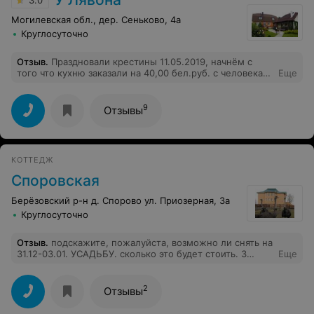
отдыха в удобных креслах. Остались только хорошие
воспоминания и хочется возвращаться еще.
Могилевская обл., дер. Сеньково, 4а
Круглосуточно
Отзыв
.
Праздновали крестины 11.05.2019, начнём с
того что кухню заказали на 40,00 бел.руб. с человека(
Еще
нас было 7 человек) - еды было крайне мало...были
все перечисленные позиции,но в минимальных
количествах. Дальше нам предъявили что мы загнали
9
Отзывы
свой автомобиль на территорию (хотя мы изначально
спросили и нам открыли ворота). После мы снимали
дом с ночёвкой, но нам было сказано что дом не
полностью наш, а в соседней комнате будет спать
КОТТЕДЖ
хозяин (за сдачу дома мы заплатили 200,00 бел руб.) В
итоге приехал хозяин и нет чтобы решить проблему он
Споровская
разговаривал на повышенных тонах. Не советуем это
место. Минус 5 звёзд.
Берёзовский р-н д. Спорово ул. Приозерная, 3а
Круглосуточно
Отзыв
.
подскажите, пожалуйста, возможно ли снять на
31.12-03.01. УСАДЬБУ. сколько это будет стоить. 3
Еще
взрослых.
2
Отзывы