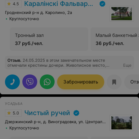
Каралінскі Фальварак Тызенгаўза
4.5
Гродненский р-н д. Каролино, 2а
Круглосуточно
Тронный зал
Малый банкетный 
37 руб./чел.
36 руб./чел.
Отзыв
.
24.05.2025 в этом замечательном месте
отмечали крестины дочери. Живописное место,
Еще
красивый зал, вкусная еда, хорошее обслуживание
персонала. Для мамочек, у которых маленькие дети,
лучшего и удобнее места для празднования не
Забронировать
Отз
придумаешь и не найти-удобный подъезд,
предоставляют отдельную комнату покормить
ребенка, кто на ГВ. Для фото/видео-рай. Мы и гости
остались довольны. Спасибо.
УСАДЬБА
Чистый ручей
5.0
Дзержинский р-н, д. Виноградовка, ул. Центральная, 14
Круглосуточно