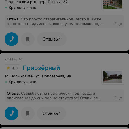
Гродненский р-н, дер. Пышки, 32
Круглосуточно
Отзыв
.
Это просто отвратительное место !!! Хуже
просто не придумаешь, все кругом поломанное,
Еще
паутина висит, телевизор не работает!! Грязь, матрасы
мрак, диваны поломаны, администрация разводит
руками, мол у нас все хорошо. Стоимость как у
2
Отзывы
нормального отеля, а условия никакие!!! И это между
прочим номер Люкс!!!!
КОТТЕДЖ
Приозёрный
4.0
аг. Полыковичи, ул. Приозерная, 9а
Круглосуточно
Отзыв
.
Свадьба была практически год назад, а
впечатления до сих пор не отпускают! Отличная
Еще
усадьба, очень красиво, уютно, безумно вкусно
7
Отзывы