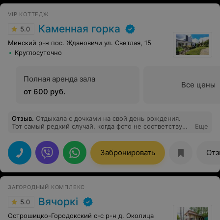
VIP КОТТЕДЖ
Каменная горка
5.0
Минский р-н пос. Ждановичи ул. Светлая, 15
Круглосуточно
Полная аренда зала
Все цены
от 600 руб.
Отзыв
.
Отдыхала с дочками на свой день рождения.
Тот самый редкий случай, когда фото не соответствуют
Еще
действительности! Так как фото не передает всю
красоту, комфорт, уют, чистоту, душевность этого
места; радушие и доброжелательность хозяев! Здесь
Забронировать
Отз
есть всё для приятного и незабываемого отдыха! Вы
просто приезжаете и наслаждаетесь! Ни на секунду не
пожалела, что сделала такой выбор! Спасибо
огромное! Процветания Вам и Вашему дому!
ЗАГОРОДНЫЙ КОМПЛЕКС
Вячоркi
5.0
Острошицко-Городокский с-с р-н д. Околица