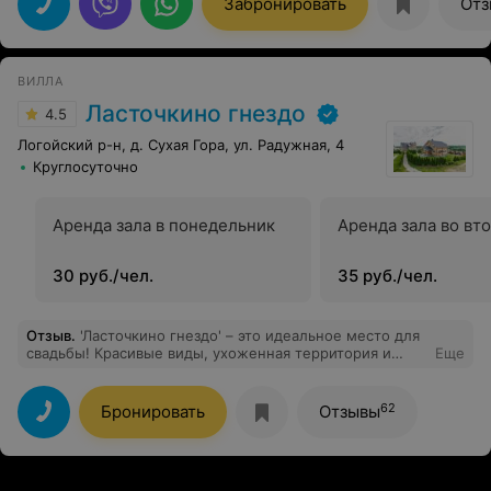
Забронировать
Отз
ВИЛЛА
Ласточкино гнездо
4.5
Логойский р-н, д. Сухая Гора, ул. Радужная, 4
Круглосуточно
Аренда зала в понедельник
Аренда зала во вт
30 руб./чел.
35 руб./чел.
Отзыв
.
'Ласточкино гнездо' – это идеальное место для
свадьбы! Красивые виды, ухоженная территория и
Еще
великолепные интерьеры. Персонал был на высоте,
все прошло гладко и безупречно. Наши гости были в
восторге от места, и мы провели незабываемый день.
62
Бронировать
Отзывы
Спасибо за прекрасную организацию!