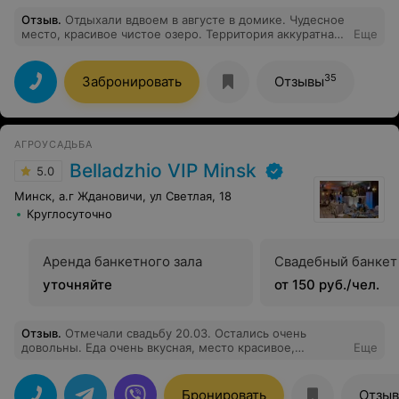
Отзыв
.
Отдыхали вдвоем в августе в домике. Чудесное
место, красивое чистое озеро. Территория аккуратная,
Еще
очень ухоженная. Персонал вежливый, кухня
(заказывали завтраки и обеды) домашняя. Мангал
"персональный". Тихо, спокойно, комфортно. Мы
35
Забронировать
Отзывы
отдохнули на все 100%. Спасибо, Виваль! Будем
рекомендовать всем.
АГРОУСАДЬБА
Belladzhio VIP Minsk
5.0
Минск, а.г Ждановичи, ул Светлая, 18
Круглосуточно
Аренда банкетного зала
Свадебный банкет
уточняйте
от 150 руб./чел.
Отзыв
.
Отмечали свадьбу 20.03. Остались очень
довольны. Еда очень вкусная, место красивое,
Еще
территория и зал на высшем уровне. Хозяева усадьбы
всегда были на связи, помогали и подсказывали. Часто
шли на встречу, за что им отдельное спасибо) Гости
Бронировать
Отзы