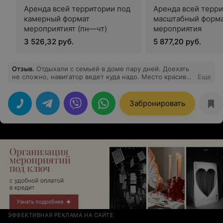
Аренда всей территории под
Аренда всей терри
камерный формат
масштабный форм
мероприятият (пн—чт)
мероприятия
3 526,32 руб.
5 877,20 руб.
Отзыв
.
Отдыхали с семьей в доме пару дней. Доехать
не сложно, навигатор ведет куда надо. Место красивое
Еще
даже просто для прогулки по территории. В доме
всего хватает, даже не нужно было думать как
приготовить еду, из чего есть и тд. Продумано до
Забронировать
мелочей. Даже в детской игрушек хватало, было чем
развлечь детей. Баню, к сожалению, не успели
оценить, но обязательно вернемся. Особенно
понравилось как быстро отвечали на все вопросы, в их
было немало)
ЭФФЕКТИВНАЯ РЕКЛАМА НА САЙТЕ