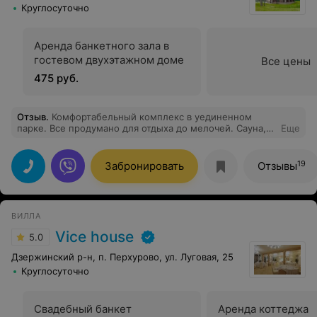
Круглосуточно
Аренда банкетного зала в
гостевом двухэтажном доме
Все цены
475 руб.
Отзыв
.
Комфортабельный комплекс в уединенном
парке. Все продумано для отдыха до мелочей. Сауна,
Еще
джакузи, большая современная сауна- все сделано,
что бы отдых был полноценным. Не ожидали от наших
белорусских друзей такого шика.
19
Забронировать
Отзывы
ВИЛЛА
Vice house
5.0
Дзержинский р-н, п. Перхурово, ул. Луговая, 25
Круглосуточно
Свадебный банкет
Аренда коттеджа