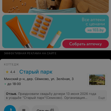
ЭФФЕКТИВНАЯ РЕКЛАМА НА САЙТЕ
КОТТЕДЖ
Старый парк
4.4
Минский р-н, дер. Сёмково, ул. Зелёная, 3
до 18:00
Отзыв
.
Праздновали свадьбу дочери 13 июня 2026 года
в усадьбе "Старый парк"(Семково). Организация
Еще
праздника, уровень обслуживания, вкус блюд и их
подача просто поразили высоким качеством. Очень
рекомендую! Хозяева Виктор и Лариса профессионалы
65
Отзывы