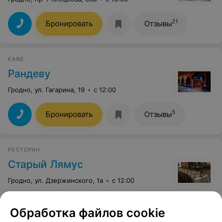
21
Бронировать
Отзывы
КАФЕ
Рандеву
Гродно, ул. Гагарина, 19
с 12:00
5
Бронировать
Отзывы
РЕСТОРАН
Старый Лямус
Гродно, ул. Дзержинского, 1а
с 12:00
10
Бронировать
Отзывы
Обработка файлов cookie