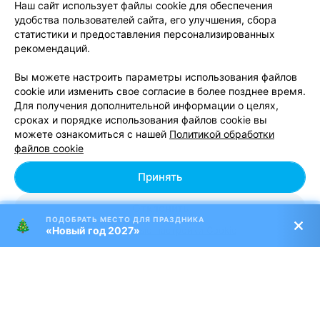
Наш сайт использует файлы cookie для обеспечения
удобства пользователей сайта, его улучшения, сбора
КАФЕ
статистики и предоставления персонализированных
Рогнеда
5.0
рекомендаций.
Кореличский р-н, г. п. Мир, ул. Красноармейская, 10
Вы можете настроить параметры использования файлов
с 12:00
cookie или изменить свое согласие в более позднее время.
Для получения дополнительной информации о целях,
2
Отзывы
сроках и порядке использования файлов cookie вы
можете ознакомиться с нашей
Политикой обработки
файлов cookie
КОФЕЙНЯ-КОНДИТЕРСКАЯ
Принять
Раскоша 1795
2.7
Отклонить
Гродно, ул. Советская, 7
с 10:00
ПОДОБРАТЬ МЕСТО ДЛЯ ПРАЗДНИКА
«Новый год 2027»
Персональные настройки Cookie
25
Отзывы
РЕСТОРАН