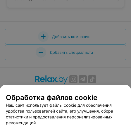
Добавить компанию
Добавить специалиста
О проекте
Новости проекта
Размещение рекламы
Обработка файлов cookie
Вакансии
Публичный договор
Способы оплаты
Публичный договор по использованию сервиса
Наш сайт использует файлы cookie для обеспечения
«Афиша»
удобства пользователей сайта, его улучшения, сбора
статистики и предоставления персонализированных
Пользовательское соглашение
рекомендаций.
Написать в поддержку