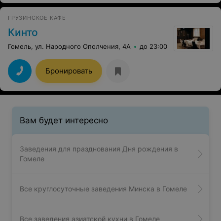
оказался от "жижи" которую в этом заведении
благородно называют " суп харчо". Хорошо бы повара
ГРУЗИНСКОЕ КАФЕ
этого заведения научить как готовить гордость
национальной грузинской кухни "суп харчо"
Кинто
Гомель, ул. Народного Ополчения, 4А
до 23:00
Бронировать
Вам будет интересно
Заведения для празднования Дня рождения в
Гомеле
Все круглосуточные заведения Минска в Гомеле
Все заведения азиатской кухни в Гомеле