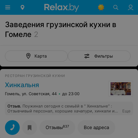
Заведения грузинской кухни в
Гомеле
2
Фильтры
Карта
РЕСТОРАН ГРУЗИНСКОЙ КУХНИ
Хинкальня
Гомель, ул. Советская, 44
до 23:00
Отзыв
.
Поужинал сегодня с семьёй в " Хинкальне" :
Отзывчивый персонал, хорошие хачапури, хинкали и
Еще
пироги, вкусное домашнее вино! , Но! : но вечер и
последующий ужин был испорчен одним моим
любимым блюдом национальной кухни: " суп харчо"! :
837
Отзывы
Все адреса
принесли коричневую острую "жижу" посыпанную
укропом. Хорошо, что я знаю, что такое "суп харчо" , я