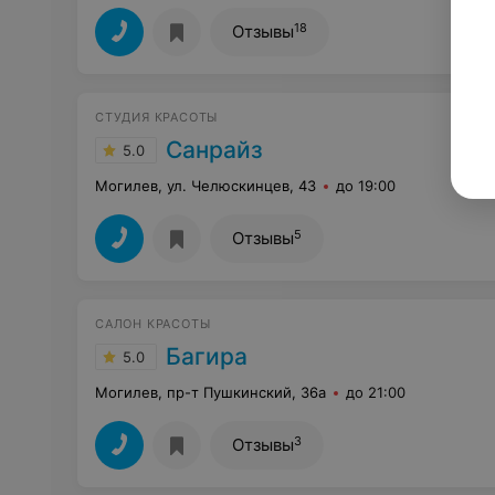
18
Отзывы
СТУДИЯ КРАСОТЫ
Санрайз
5.0
Могилев, ул. Челюскинцев, 43
до 19:00
5
Отзывы
САЛОН КРАСОТЫ
Багира
5.0
Могилев, пр-т Пушкинский, 36а
до 21:00
3
Отзывы