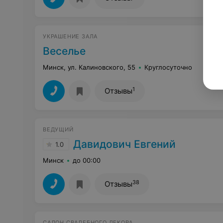
УКРАШЕНИЕ ЗАЛА
Веселье
Минск, ул. Калиновского, 55
Круглосуточно
1
Отзывы
ВЕДУЩИЙ
Давидович Евгений
1.0
Минск
до 00:00
38
Отзывы
САЛОН СВАДЕБНОГО ДЕКОРА