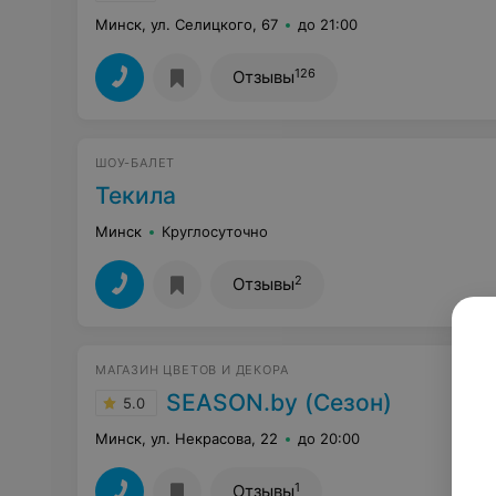
Минск, ул. Селицкого, 67
до 21:00
126
Отзывы
ШОУ-БАЛЕТ
Текила
Минск
Круглосуточно
2
Отзывы
МАГАЗИН ЦВЕТОВ И ДЕКОРА
SEASON.by (Сезон)
5.0
Минск, ул. Некрасова, 22
до 20:00
1
Отзывы