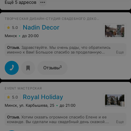
Ещё 5 адресов
ТВОРЧЕСКАЯ ДИЗАЙН-СТУДИЯ СВАДЕБНОГО ДЕКОРА
Nadin Decor
5.0
Минск
до 20:00
Отзыв
.
Здравствуйте. Мы очень рады, что обратились
именно к Вам! Большое спасибо за проделанную
Еще
работу, за качество в мелочах. Букет невесты был
шикарен, именно такой, как я себе его представляла!
Декором остались более чем довольны. Не могу не
3
Отзывы
отметить то, насколько он свеж, выстиран и
выутюжен, не придраться. Смело буду рекомендовать
Вас друзьям и знакомым! Успехов Вам!
EVENT МАСТЕРСКАЯ
Royal Holiday
5.0
Минск, ул. Карбышева, 25
до 21:00
Отзыв
.
Хотим сказать огромное спасибо Елене и ее
команде. Вы сделали наш свадебный день сказкой.
Еще
Когда мы увидели зал, то были в приятном шоке все