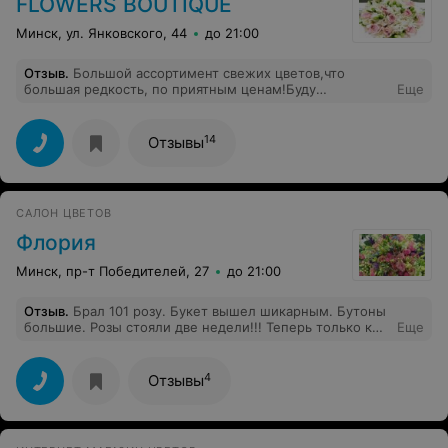
FLOWERS BOUTIQUE
Минск, ул. Янковского, 44
до 21:00
Отзыв
.
Большой ассортимент свежих цветов,что
большая редкость, по приятным ценам!Буду
Еще
обращаться только к Вам , спасибо !
14
Отзывы
САЛОН ЦВЕТОВ
Флория
Минск, пр-т Победителей, 27
до 21:00
Отзыв
.
Брал 101 розу. Букет вышел шикарным. Бутоны
большие. Розы стояли две недели!!! Теперь только к
Еще
ним за цветами езжу!
4
Отзывы