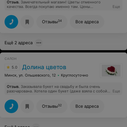
Отзыв
.
Замечательный магазин! Цветы отменного
качества. Всегда покупаю именно там. Цены
Еще
приемлимые. Замечательные девушки-флористы.
Рекомендую! (Цветы, купленные на День матери
14.10.24 , еще стоят 14.11.24). Спасибо!
34
Отзывы
Все адреса
Ещё 2 адреса
САЛОН
Долина цветов
5.0
Минск, ул. Ольшевского, 12
Круглосуточно
Отзыв
.
Заказывала букет на свадьбу и была очень
разочарована. Хотела один букет (даже взяла с собой
Еще
фото в электронном виде), а мне навязали совсем
другое, но убеждали, что будет красиво. В итоге
получилось дорого и некрасиво. Не буду говорить, что
32
Отзывы
Все адреса
они плохие, просто покупайте/заказывайте то, что ВЫ
хотите, а не то что вам навязывают =(