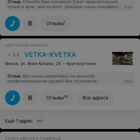
Отзыв
.
Спасибо Вам огромное! Букет замечательный,
лучше и ярче, чем на фото. Девушке очень понравился
Еще
и доставка была во время. Молодцы! Теперь я ваш
постоянный клиент. Спасибо!
1
Отзывы
ЦВЕТОЧНЫЙ МАГАЗИН
VETKA-KVETKA
2.2
Минск, ул. Янки Купалы, 25
Круглосуточно
Отзыв
.
Все очень оперативно, на высоком
профессиональном уровне! Все пожелания
Еще
учитываются и выполняются с максимальной
ориентацией на клиента. Большой выбор цветов,
оперативная доставка, вежливые и доброжелательные
19
Отзывы
Все адреса
флористы. Всегда выручают в самых безвыходных
ситуациях! Спасибо Вам! Процветания и творческого
вдохновения!
Ещё 1 адрес
САЛОН ЦВЕТОВ И ПОДАРКОВ