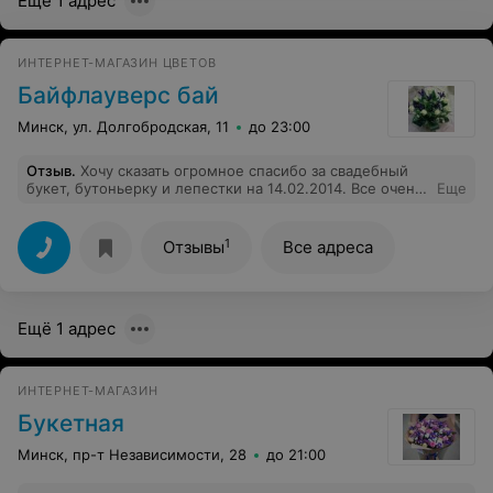
Ещё 1 адрес
ИНТЕРНЕТ-МАГАЗИН ЦВЕТОВ
Байфлауверс бай
Минск, ул. Долгобродская, 11
до 23:00
Отзыв
.
Хочу сказать огромное спасибо за свадебный
букет, бутоньерку и лепестки на 14.02.2014. Все очень
Еще
красиво, цветочки прелесть!!!! Красивей, чем на
фото!!!)) Продавцы и курьеры очень вежливые, все
привезли вовремя, даже чуть раньше!!! Спасибо еще
1
Отзывы
Все адреса
раз, рекомендую всем обращаться в этот магазин
цветов!!!! Не пожалеете!
Ещё 1 адрес
ИНТЕРНЕТ-МАГАЗИН
Букетная
Минск, пр-т Независимости, 28
до 21:00