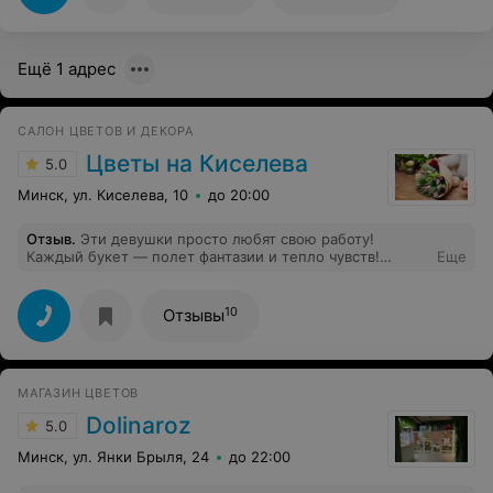
неповторимое ... Сколько я пересмотрела перед
свадьбой различных фото и картинок, но не было
ничего, чтобы вот именно "моё"! Но Екатерина сумела
Ещё 1 адрес
подобрать и сделать именно так, что букет стал
маленькой частичкой меня! И свидетельница была в
восторге от букета-дублера! А также упаковывали там
подарки для родственников жениха. Получилось очень
САЛОН ЦВЕТОВ И ДЕКОРА
нежно, воздушно, именно по-свадебному.
Цветы на Киселева
5.0
Минск, ул. Киселева, 10
до 20:00
Отзыв
.
Эти девушки просто любят свою работу!
Каждый букет — полет фантазии и тепло чувств!
Еще
Спасибо большое!
10
Отзывы
МАГАЗИН ЦВЕТОВ
Dolinaroz
5.0
Минск, ул. Янки Брыля, 24
до 22:00