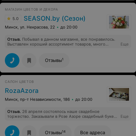
МАГАЗИН ЦВЕТОВ И ДЕКОРА
SEASON.by (Сезон)
5.0
Минск, ул. Некрасова, 22
до 20:00
Отзыв
.
Побывал в данном магазине, все понравилось.
Выставлен хороший ассортимент товаров, много
Еще
цветов. Был приятно удивлен количеством живых
цветов. Заказал композицию из цветов к коробочке,
для ребенка на школьную линейку. Девочки флористы
1
Отзывы
были вежливые, хорошо проконсультировали, спасибо
им. Остался доволен.
САЛОН ЦВЕТОВ
RozaAzora
Минск, пр-т Независимости, 186
до 20:00
Отзыв
.
26 апреля состоялось наше свадебное
торжество. Заказывали в Розе Азоре свадебный букет,
Еще
бутоньерки жениху и свидетелю, букет-дублер для
свидетельницы, а также украшение бокалов. Работала
с нами мастер Екатерина. Все получилось очень
14
Отзывы
Все адреса
стильное, выдержано в нужной цветовой гамме,