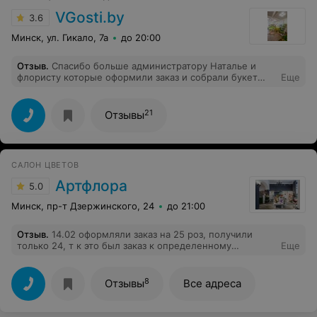
VGosti.by
3.6
Минск, ул. Гикало, 7а
до 20:00
Отзыв
.
Спасибо больше администратору Наталье и
флористу которые оформили заказ и собрали букет
Еще
невесты в течение суток!!! Букет получился именно
таким как хотелось, розочки свежие срезанные
фактически перед мероприятием(в четверг вечером
21
Отзывы
оформила заказ, в пятницу подъехали заключили
договор и оговорили детали, увидели свежесрезанные
цветы, в субботу букет был собран к 9 утра). Спасибо
вам девочки огромное за ваши советы,
САЛОН ЦВЕТОВ
профессионализм и любовь к делу!!!
Артфлора
5.0
Минск, пр-т Дзержинского, 24
до 21:00
Отзыв
.
14.02 оформляли заказ на 25 роз, получили
только 24, т к это был заказ к определенному
Еще
времени, заметили не сразу, выводы делайте сами!
8
Отзывы
Все адреса