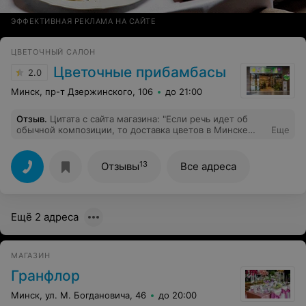
ЭФФЕКТИВНАЯ РЕКЛАМА НА САЙТЕ
ЦВЕТОЧНЫЙ САЛОН
Цветочные прибамбасы
2.0
Минск, пр-т Дзержинского, 106
до 21:00
Отзыв
.
Цитата с сайта магазина: "Если речь идет об
обычной композиции, то доставка цветов в Минске
Еще
будет выполнена в течение нескольких часов". В
октябре сестре на день рождения заказала на сайте в
12-00 стандартный букет с доставкой к 20-00. Из-за
13
Отзывы
Все адреса
суеты в этот день спохватилась в 6 вечера, что никто
даже не перезвонил. Стала звонить сама. Оказалось,
что моего заказа никто даже не видел и привезти уже
не смогут - курьер припарковал машину. Я бы за такой
Ещё 2 адреса
сервис обложила вас штрафами!!! Вы испортили нам
праздник!!!
МАГАЗИН
Гранфлор
Минск, ул. М. Богдановича, 46
до 20:00