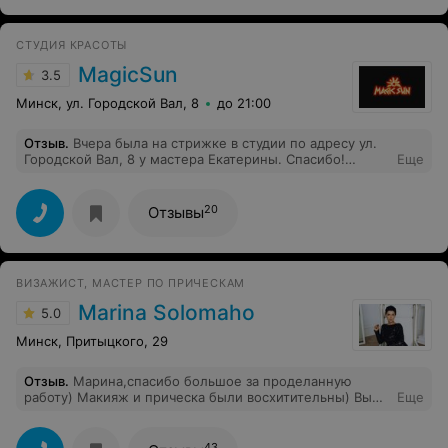
любимому салону процветания и побольше щедрых
клиентов!
СТУДИЯ КРАСОТЫ
MagicSun
3.5
Минск, ул. Городской Вал, 8
до 21:00
Отзыв
.
Вчера была на стрижке в студии по адресу ул.
Городской Вал, 8 у мастера Екатерины. Спасибо!
Еще
Сделали идеальную ровную форму для моих волос,
подсказали уход, который мне подходит. Вы просто
феечка
20
Отзывы
ВИЗАЖИСТ, МАСТЕР ПО ПРИЧЕСКАМ
Marina Solomaho
5.0
Минск, Притыцкого, 29
Отзыв
.
Марина,спасибо большое за проделанную
работу) Макияж и прическа были восхитительны) Вы
Еще
профессионал своего дела)
43