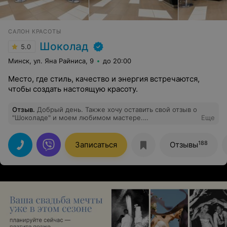
САЛОН КРАСОТЫ
Шоколад
5.0
Минск, ул. Яна Райниса, 9
до 20:00
Место, где стиль, качество и энергия встречаются,
чтобы создать настоящую красоту.
Отзыв
.
Добрый день. Также хочу оставить свой отзыв о
"Шоколаде" и моем любимом мастере.
Еще
Парикмахерская преобразилась до неузнаваемости в
прекрасную сторону. Много много много света и
простора. Уютно, комфортно и по душе, по моей так
188
Записаться
Отзывы
уже точно