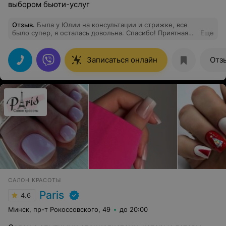
выбором бьюти-услуг
Отзыв
.
Была у Юлии на консультации и стрижке, все
было супер, я осталась довольна. Спасибо! Приятная
Еще
мастер, профессионал. Рекомендую !
Записаться онлайн
Отз
САЛОН КРАСОТЫ
Paris
4.6
Минск, пр-т Рокоссовского, 49
до 20:00