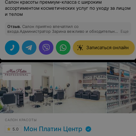
Салон красоты премиум-класса с широким
ассортиментом косметических услуг по уходу за лицом
и телом
Отзыв
.
Салон приятно впечатлил со
входа.Администратор Зарина вежливо и обходительно
Еще
встретила и рассказала информацию. Очень уютная
атмосфера. Вся процедура шоколадного обертывания
приятно захватывает и приносит нереальное
Записаться онлайн
удовольствие на каждом этапе. Никогда бы не
подумала, что кожа может испытывать такое
удовольствие! Приятно было и скрабирование, и сама
маска для тела, которая благоухает шоколадом, и
после процедуры - крем, который косметолог Наталья
в конце. Уютная атмосфера, аромат кофе и шоколада! И
благодаря этой процедуре я открыла для себя,
наверное, новый этап в своей жизни! Спасибо,
"Эгоистка", я приду еще! :)
САЛОН КРАСОТЫ
Мон Платин Центр
5.0