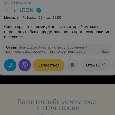
САЛОН КРАСОТЫ
ICON
4.9
Минск, ул. Рафиева, 55
до 21:00
Салон красоты премиум-класса, который сможет
перевернуть Ваше представление о профессионализме
и сервисе
Отзыв
.
Благодарю Анастасию за суперотличный
маникюр с долговременным покрытием, все
Еще
чистенько, аккуратненько и досконально! Рекомендую
данного мастера.
127
Записаться
Отзывы