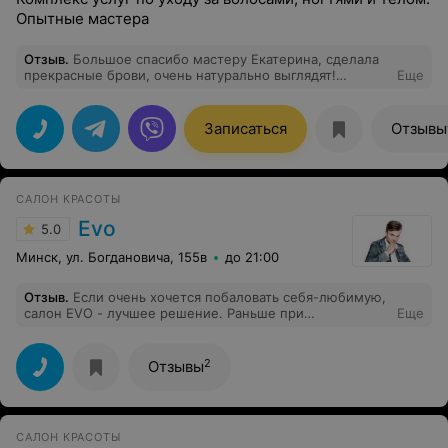
Опытные мастера
Отзыв
.
Большое спасибо мастеру Екатерина, сделала
прекрасные брови, очень натурально выглядят!
Еще
Обязательно вернусь ещё за губами!
Записаться
Отзывы
САЛОН КРАСОТЫ
Evo
5.0
Минск, ул. Богдановича, 155в
до 21:00
Отзыв
.
Если очень хочется побаловать себя-любимую,
салон EVO - лучшее решение. Раньше при
Еще
окрашивании волос я всегда волновалась, не покинут
ли они меня, не будут ли сожжены плохим мастером.
Но после посещения EVO волосы не просто не
2
Отзывы
ухудшились - такими шикарными я давно не видела.
Сервис тоже был на высоте: приветливый персонал,
кофе с печеньками - одним словом, осталась довольна
как слон! :)
САЛОН КРАСОТЫ