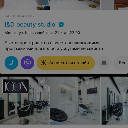
САЛОН КРАСОТЫ
I&D beauty studio
Минск, ул. Кальварийская, 21
до 22:00
Бьюти-пространство с восстанавливающими
программами для волос и услугами визажиста
Записаться онлайн
Все