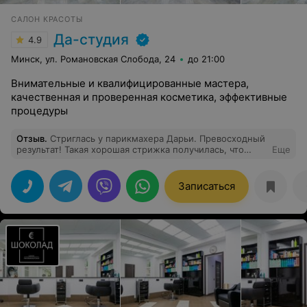
САЛОН КРАСОТЫ
Да-студия
4.9
Минск, ул. Романовская Слобода, 24
до 21:00
Внимательные и квалифицированные мастера,
качественная и проверенная косметика, эффективные
процедуры
Отзыв
.
Стриглась у парикмахера Дарьи. Превосходный
результат! Такая хорошая стрижка получилась, что
Еще
можно обходиться без фена, расчесать, распределить
руками - и всё! Очень довольна!
Записаться