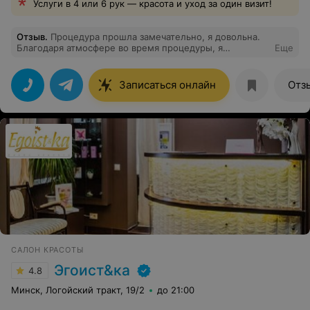
Услуги в 4 или 6 рук — красота и уход за один визит!
Отзыв
.
Процедура прошла замечательно, я довольна.
Благодаря атмосфере во время процедуры, я
Еще
чувствовала себя комфортно и расслаблено. Виктория
настоящий профессионал своего дела! Рекомендую
Викторию всем, кто ищет высококвалифицированного
Записаться онлайн
Отз
специалиста!
САЛОН КРАСОТЫ
Эгоист&ка
4.8
Минск, Логойский тракт, 19/2
до 21:00