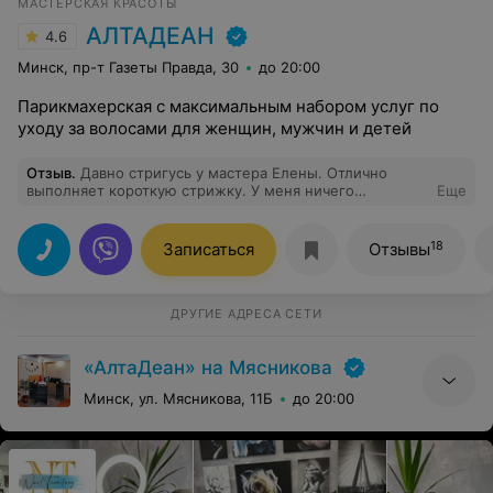
МАСТЕРСКАЯ КРАСОТЫ
АЛТАДЕАН
4.6
Минск, пр-т Газеты Правда, 30
до 20:00
Парикмахерская с максимальным набором услуг по
уходу за волосами для женщин, мужчин и детей
Отзыв
.
Давно стригусь у мастера Елены. Отлично
выполняет короткую стрижку. У меня ничего
Еще
сложного, но до нее было много неудачных работ,
пока искала новые рукт после отъезда своего
прежнего мастера.
18
Записаться
Отзывы
ДРУГИЕ АДРЕСА СЕТИ
«АлтаДеан» на Мясникова
Минск, ул. Мясникова, 11Б
до 20:00