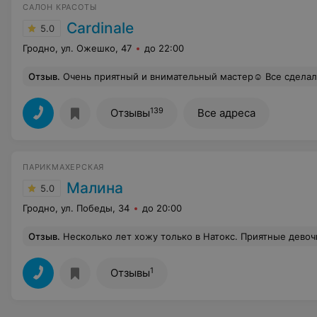
САЛОН КРАСОТЫ
Cardinale
5.0
Гродно, ул. Ожешко, 47
до 22:00
Отзыв
.
Очень приятный и внимательный мастер☺️ Все сделала аккуратно и очень красиво. Мой лу
139
Отзывы
Все адреса
ПАРИКМАХЕРСКАЯ
Малина
5.0
Гродно, ул. Победы, 34
до 20:00
Отзыв
.
Несколько лет хожу только в Натокс. Приятные девочки и атмосфера, мастер Анна на высоте! Подруги видели ее
1
Отзывы