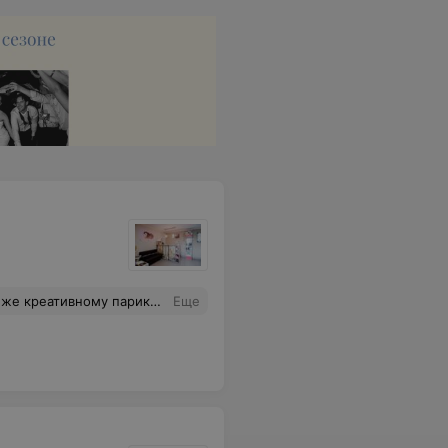
ивный Мастер Татьяна. Татьяна очень оригинальна, креативна и профессиональна. Благодарим и рекомендуем Татьяну абсолютно каждому.
Еще