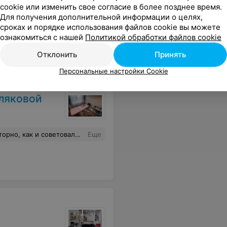
cookie или изменить свое согласие в более позднее время.
Для получения дополнительной информации о целях,
сроках и порядке использования файлов cookie вы можете
е и даже пледик чтобы не замёрзла. Очень приятно. Спасибо вам большое.
Еще
ознакомиться с нашей
Политикой обработки файлов cookie
Отклонить
Принять
Персональные настройки Cookie
ляковой
с, что бы был заметен желаемый результат.
Еще