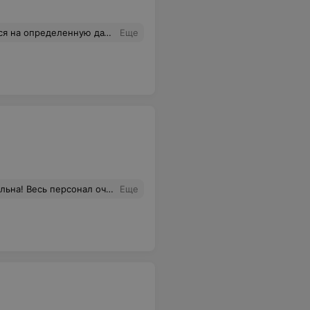
 дату,так ещё и не обслужат.
Еще
астера своего дела! Особенно хочется отметить Раису ,хозяйку- знает свое дело!))
Еще