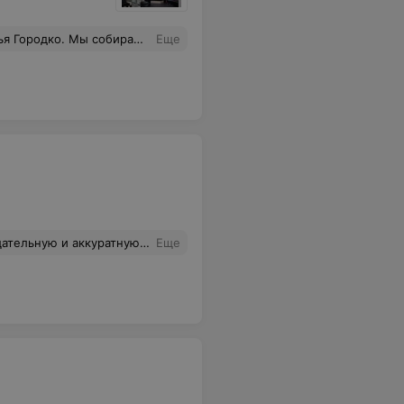
 салон "Сити Глэм". Там оказалось, что у мастера как-раз по записи не пришла клиентка и меня согласились принять. Девушка Елена сделала мне такую классную причёску, что все обращали на это внимание. И денег взяли не много.Огромное Человеческое Спасибо вам Елена! Вы меня очень выручили!
Еще
, и с ножницами специалист определенно "на ты". Желаю парикмахерской порядочных клиентов.
Еще