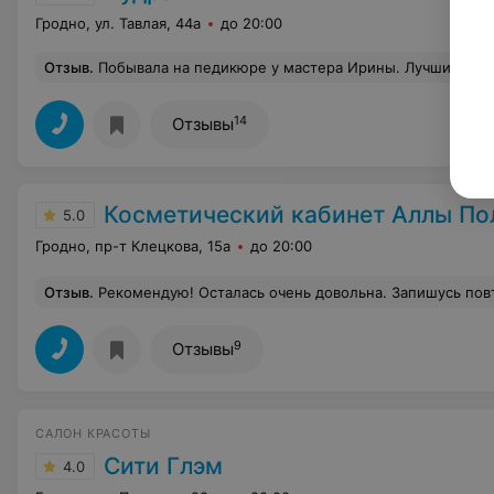
Гродно, ул. Тавлая, 44а
до 20:00
Отзыв
.
Побывала на педикюре у мастера Ирины. Лучший мастер у которого я была, мастер своего дела! Персонал вежливый. Администратор чудесная, улыбчивая девушка. Предложили коф
14
Отзывы
Косметический кабинет Аллы По
5.0
Гродно, пр-т Клецкова, 15а
до 20:00
Отзыв
.
Рекомендую! Осталась очень довольна. Запишусь повторно, как и советовали, нужно пройти полный кур
9
Отзывы
САЛОН КРАСОТЫ
Сити Глэм
4.0