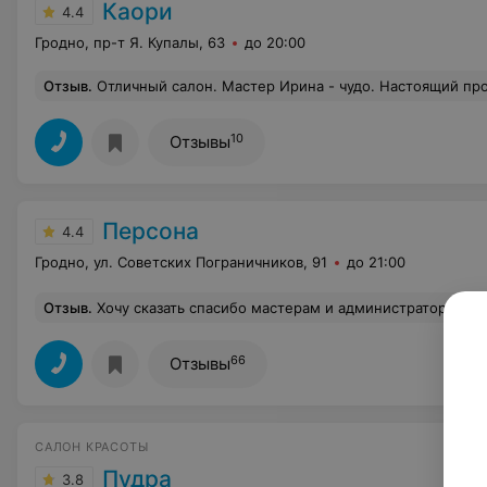
Каори
4.4
Гродно, пр-т Я. Купалы, 63
до 20:00
Отзыв
.
Отличный салон. Мастер Ирина - чудо. Настоящий профессионал своего дела. Всей семьёй доверяем ей свои волосы и вс
10
Отзывы
Персона
4.4
Гродно, ул. Советских Пограничников, 91
до 21:00
Отзыв
.
Хочу сказать спасибо мастерам и администраторам салона за качественную работу. Обслуживаюсь в салоне больше 6 лет. Всегда вежливое и доброжелательное обслуживание. В салоне приятная 
66
Отзывы
САЛОН КРАСОТЫ
Пудра
3.8