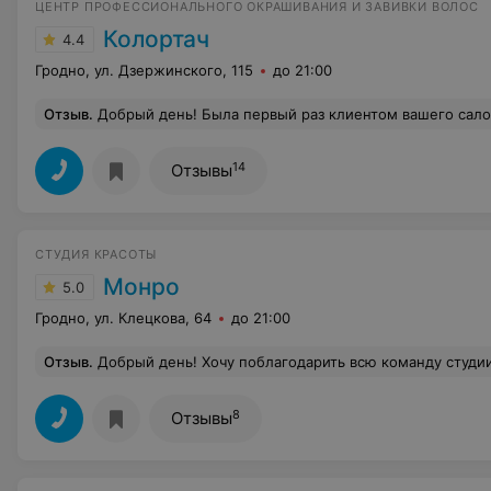
ЦЕНТР ПРОФЕССИОНАЛЬНОГО ОКРАШИВАНИЯ И ЗАВИВКИ ВОЛОС
Колортач
4.4
Гродно, ул. Дзержинского, 115
до 21:00
Отзыв
.
Добрый день! Была первый раз клиентом вашего салона, осталась довольна окрашиванием и обслуживанием! Приятн
14
Отзывы
СТУДИЯ КРАСОТЫ
Монро
5.0
Гродно, ул. Клецкова, 64
до 21:00
Отзыв
.
Добрый день! Хочу поблагодарить всю команду студии красоты Монро за работу! Стрижка, ногтики, лечение волос и лица было выполнено на отлично! Я очень рада, что Вы открылись
8
Отзывы