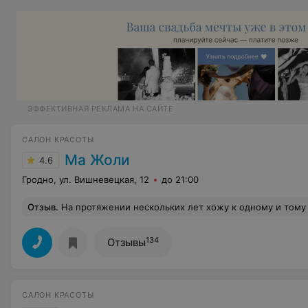
ЭФФЕКТИВНАЯ РЕКЛАМА НА САЙТЕ
САЛОН КРАСОТЫ
Ма Жоли
4.6
Гродно, ул. Вишневецкая, 12
до 21:00
Отзыв
.
На протяжении нескольких лет хожу к одному и тому же креативному парикмахеру Татьяне. Каждый раз стрижет меня на свое усмотрение и всегда выхожу довольным. Последний раз познакомил своего личного парикмахера со своей девушкой, она пришла к ней впервые. Ей делали прическу. Она была удивлена насколько креат
134
Отзывы
САЛОН КРАСОТЫ