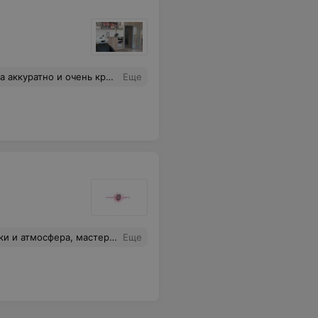
чший маникюр, теперь только к вам❤️
Еще
 работу и тоже записались к ней. Все довольны.
Еще