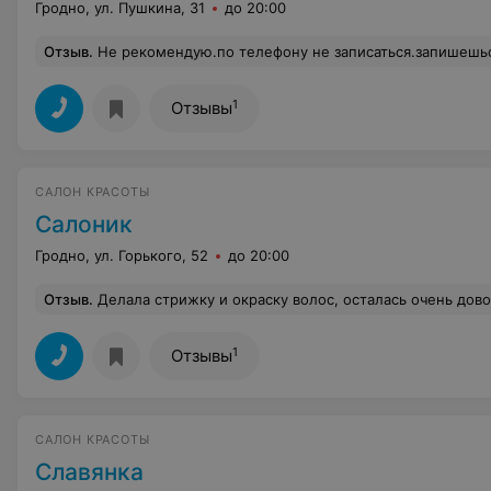
Гродно, ул. Пушкина, 31
до 20:00
Отзыв
.
Не рекомендую.по телефону не записаться.запишешься на определенную
1
Отзывы
САЛОН КРАСОТЫ
Салоник
Гродно, ул. Горького, 52
до 20:00
Отзыв
.
Делала стрижку и окраску волос, осталась очень довольна! Весь персонал очень приветливый! Цены стандартные. Так что при выборе парикмахерской в следующий раз,сомнений не будет! Советую!М
1
Отзывы
САЛОН КРАСОТЫ
Славянка