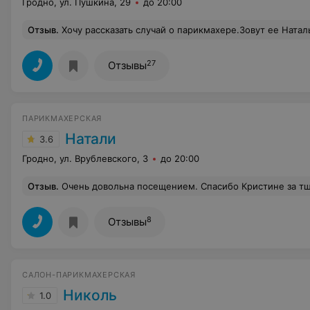
Гродно, ул. Пушкина, 29
до 20:00
Отзыв
.
Хочу рассказать случай о парикмахере.Зовут ее Наталья Городко. Мы собирались на свадьбу. И моя мама каким-то чудесным образом нашла эту девушку,чтобы она сделала причёски нам обеим в день свадьбы. Договаривались за месяц до торжества, а может и больше.Несколько раз созванивались, уточняли время и место.И, прямо в день свадьбы, она не явилась,телефон отключила без объяснения причин. Я в слезах металась по городу, но меня все салоны не хотели брать, так как надо было заранее записываться ,не было свободных мастеров. Настроение было испорчено! Я уже представляла себя страшно лохматой,с опухшими от слез глазами на свадебных фотографиях своей родной сестры...И тут случилось чудо! Я зашла в
27
Отзывы
ПАРИКМАХЕРСКАЯ
Натали
3.6
Гродно, ул. Врублевского, 3
до 20:00
Отзыв
.
Очень довольна посещением. Спасибо Кристине за тщательную и аккуратную работу, а также за доброжелательность, терпение и кофе;) Всем советую, парикмахерская очень достойная. В моем случае всё прошло отлично
8
Отзывы
САЛОН-ПАРИКМАХЕРСКАЯ
Николь
1.0