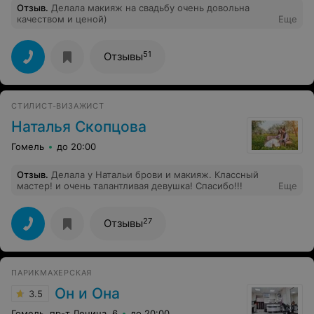
Отзыв
.
Делала макияж на свадьбу очень довольна
качеством и ценой)
Еще
51
Отзывы
СТИЛИСТ-ВИЗАЖИСТ
Наталья Скопцова
Гомель
до 20:00
Отзыв
.
Делала у Натальи брови и макияж. Классный
мастер! и очень талантливая девушка! Спасибо!!!
Еще
27
Отзывы
ПАРИКМАХЕРСКАЯ
Он и Она
3.5
Гомель, пр-т Ленина, 6
до 20:00