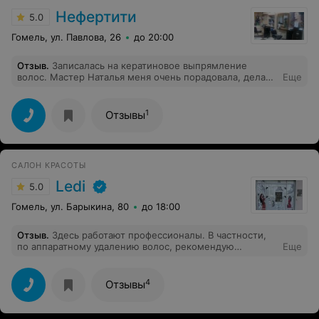
Нефертити
5.0
Гомель, ул. Павлова, 26
до 20:00
Отзыв
.
Записалась на кератиновое выпрямление
волос. Мастер Наталья меня очень порадовала, делала
Еще
все тщательно и аккуратно. Мне все очень
понравилось, сейчас хожу с ровными волосиками и не
могу нарадоваться. Цены тоже очень даже приятные,
1
Отзывы
на много дешевле, чем в тех местах, в которых я
узнавала). Спасибо за работу, Наташа, приду к вам ещё
обязательно.
САЛОН КРАСОТЫ
Ledi
5.0
Гомель, ул. Барыкина, 80
до 18:00
Отзыв
.
Здесь работают профессионалы. В частности,
по аппаратному удалению волос, рекомендую
Еще
Екатерину: качественно и комфортно. Я - очень
довольный клиент этого салона! Спасибо LEDI за Ваше
постоянство и качество.
4
Отзывы