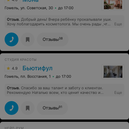
Гомель, ул. Советская, 30
до 17:00
Отзыв
.
Добрый день! Вчера ребёнку прокалывали уши.
Хочу поблагодарить косметолога. Мы очень рады ,что
Еще
попали именно к ней.
38
Отзывы
СТУДИЯ КРАСОТЫ
Бьютифул
4.9
Гомель, пл. Восстания, 1
до 17:00
Отзыв
.
Спасибо за ваш талант и заботу о клиентах.
Рекомендую Наталью всем, кто ценит качество и
Еще
индивидуальный подход!
91
Отзывы
НЕЙЛ-РУМ