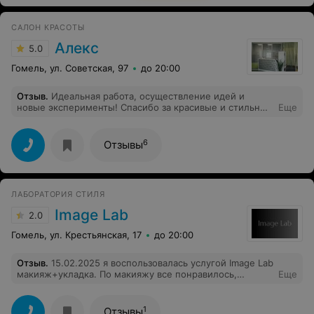
САЛОН КРАСОТЫ
Алекс
5.0
Гомель, ул. Советская, 97
до 20:00
Отзыв
.
Идеальная работа, осуществление идей и
новые эксперименты! Спасибо за красивые и стильные
Еще
ноготочки.
6
Отзывы
ЛАБОРАТОРИЯ СТИЛЯ
Image Lab
2.0
Гомель, ул. Крестьянская, 17
до 20:00
Отзыв
.
15.02.2025 я воспользовалась услугой Image Lab
макияж+укладка. По макияжу все понравилось,
Еще
приятная молодая девушка, применялась декоративная
косметика высокого качества. Укладка подразумевала:
легкой волны локон без сильной фиксации и ярко
1
Отзывы