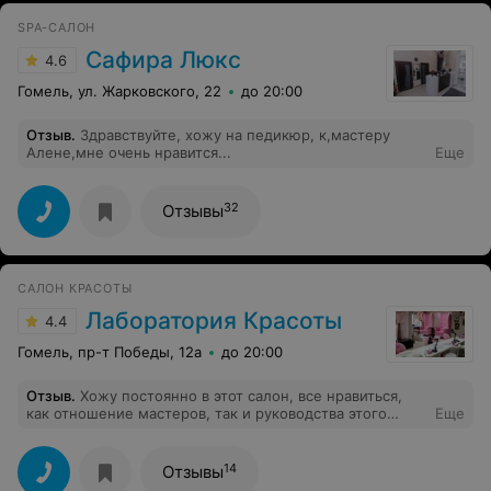
SPA-САЛОН
Сафира Люкс
4.6
Гомель, ул. Жарковского, 22
до 20:00
Отзыв
.
Здравствуйте, хожу на педикюр, к,мастеру
Алене,мне очень нравится...
Еще
32
Отзывы
САЛОН КРАСОТЫ
Лаборатория Красоты
4.4
Гомель, пр-т Победы, 12а
до 20:00
Отзыв
.
Хожу постоянно в этот салон, все нравиться,
как отношение мастеров, так и руководства этого
Еще
салона.
14
Отзывы