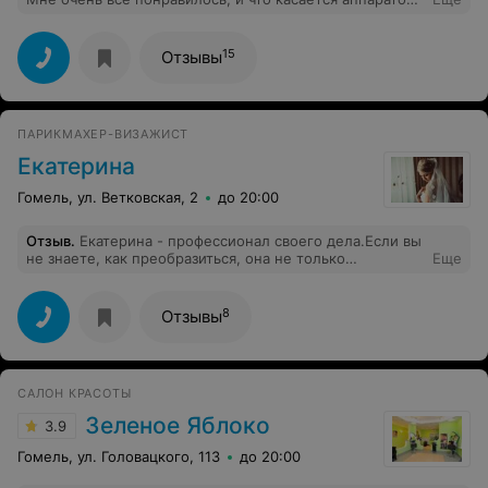
в салоне пусть не самого последнего поколения но
они новые, а не б/у как в других салонах! Девчонки все
приятные общительные! Ходила практически на все
15
Отзывы
пока была в Гомеле!
ПАРИКМАХЕР-ВИЗАЖИСТ
Екатерина
Гомель, ул. Ветковская, 2
до 20:00
Отзыв
.
Екатерина - профессионал своего дела.Если вы
не знаете, как преобразиться, она не только
Еще
подскажет, но и сделает лучшим образом!
8
Отзывы
САЛОН КРАСОТЫ
Зеленое Яблоко
3.9
Гомель, ул. Головацкого, 113
до 20:00