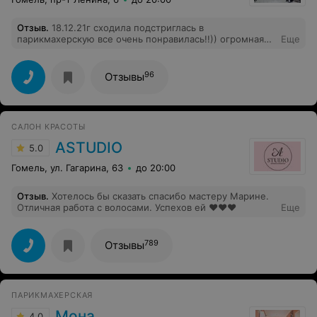
Отзыв
.
18.12.21г сходила подстриглась в
парикмахерскую все очень понравилась!!)) огромная
Еще
благодарность Инне, отличный мастер своего дела!
96
Отзывы
САЛОН КРАСОТЫ
ASTUDIO
5.0
Гомель, ул. Гагарина, 63
до 20:00
Отзыв
.
Хотелось бы сказать спасибо мастеру Марине.
Отличная работа с волосами. Успехов ей ❤️❤️❤️
Еще
789
Отзывы
ПАРИКМАХЕРСКАЯ
Мона
4.0