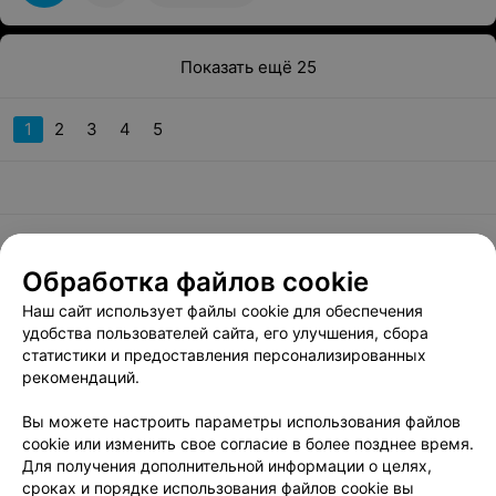
Показать ещё 25
1
2
3
4
5
Добавить компанию
Обработка файлов cookie
Наш сайт использует файлы cookie для обеспечения
Добавить специалиста
удобства пользователей сайта, его улучшения, сбора
статистики и предоставления персонализированных
рекомендаций.
Вы можете настроить параметры использования файлов
cookie или изменить свое согласие в более позднее время.
Для получения дополнительной информации о целях,
О проекте
Новости проекта
Размещение рекламы
сроках и порядке использования файлов cookie вы