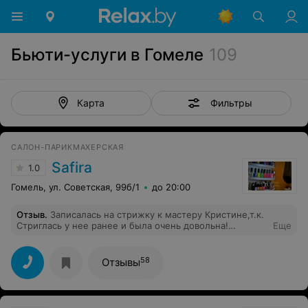
Бьюти-услуги в Гомеле
109
Фильтры
Карта
САЛОН-ПАРИКМАХЕРСКАЯ
Safira
1.0
Гомель, ул. Советская, 99б/1
до 20:00
Отзыв
.
Записалась на стрижку к мастеру Кристине,т.к.
Стриглась у нее ранее и была очень довольна!
Еще
приехала в салон и оказалось,что Кристины нет и меня
никто не предупредил,хотя у администратора мой
номер.Хотелось бы чтобы о подобных казусах
58
Отзывы
предупреждали заранее!