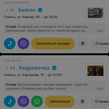
САЛОН КРАСОТЫ
Бижин
4.1
Гомель, ул. Кирова, 90
до 20:00
Отзыв
.
В первый раз я попала в этот, как оказалось,
прекрасный, салон красоты со своей дочерью на
Еще
прокол ушей, мастер своего дела Марина была на
высоте, всё быстро качественно и внимательно. Затем
прокол сделали и моей крестнице, опять же всё
Записаться онлайн
Отзывы
супер. Ну а потом я решила здесь окрасить волосы и
сделать стрижку, мастер Алёна мне в этом отлично
помогла, всё профессионально, качественно.
Благодарю Алёна. И это ещё не всё, сегодня (29.11.21)
СПА-ЦЕНТР
прекрасная Галина, просто умничка мне произвела в
технике балаяж окрас волос... Девочки, это просто
Кедровочка
4.5
бомба, очень рекомендую, и завершила все укладкой.
В общем провела чудесно время, коллектив супер.
Гомель, ул. Ефремова, 16
до 22:00
Удачи вам девочки и конечно хороших, благодарных
клиентов. Теперь я ваша клиентка)
Отзыв
.
Были впервые, эмоции шикарные. Советую
родным и близким ваш релакс-центр!
Еще
Записаться
Отзывы