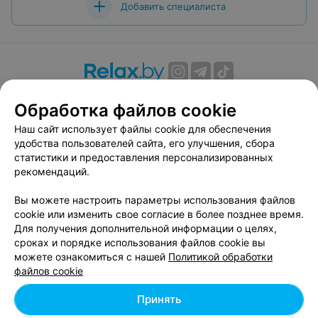
Добавить специалиста
О проекте
Новости проекта
Размещение рекламы
Обработка файлов cookie
Вакансии
Публичный договор
Способы оплаты
Наш сайт использует файлы cookie для обеспечения
Публичный договор по использованию сервиса
удобства пользователей сайта, его улучшения, сбора
«Афиша»
статистики и предоставления персонализированных
Пользовательское соглашение
рекомендаций.
Написать в поддержку
Вы можете настроить параметры использования файлов
Связаться по вопросам сотрудничества
cookie или изменить свое согласие в более позднее время.
Написать руководителю relax.by
Для получения дополнительной информации о целях,
сроках и порядке использования файлов cookie вы
Персональные настройки cookie
можете ознакомиться с нашей
Политикой обработки
Обработка персональных данных
файлов cookie
Принять