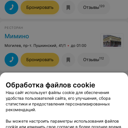
120
Бронировать
Отзывы
РЕСТОРАН
Мимино
Могилев, пр-т. Пушкинский, 41/1
до 01:00
112
Бронировать
Отзывы
ЦЕНТР СЕМЕЙНОГО ОТДЫХА И РАЗВЛЕЧЕНИЙ
Обработка файлов cookie
Игроленд
Наш сайт использует файлы cookie для обеспечения
Могилев, пр-т Пушкинский, 30
до 21:00
удобства пользователей сайта, его улучшения, сбора
статистики и предоставления персонализированных
рекомендаций.
22
Отзывы
Вы можете настроить параметры использования файлов
cookie или изменить свое согласие в более позднее время.