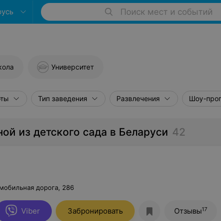
русь
Поиск мест и событий
кола
Университет
оты
Тип заведения
Развлечения
Шоу-про
ой из детского сада в Беларуси
42
мобильная дорога, 286
17
Viber
Забронировать
Отзывы