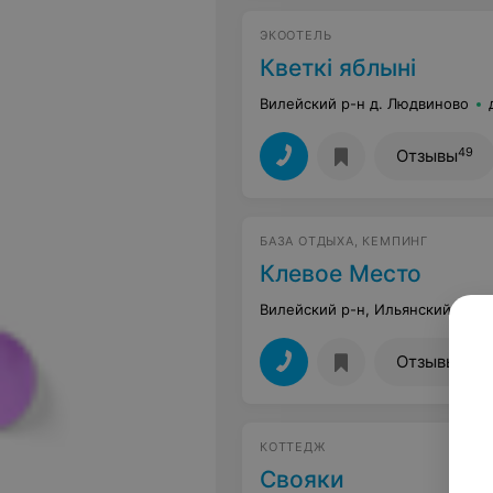
ЭКООТЕЛЬ
Кветкi яблынi
Вилейский р-н д. Людвиново
49
Отзывы
БАЗА ОТДЫХА, КЕМПИНГ
Клевое Место
Вилейский р-н, Ильянский сс
49
Отзывы
КОТТЕДЖ
Свояки