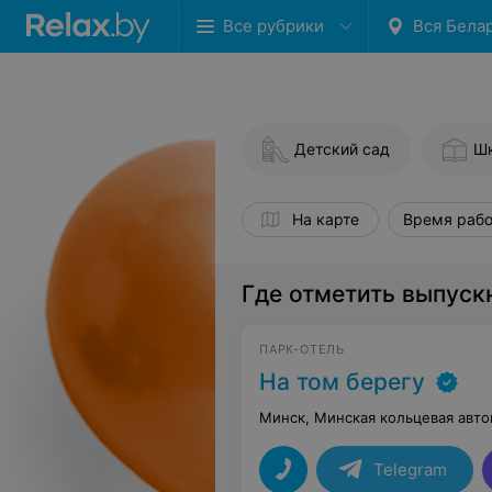
Все рубрики
Вся Бела
Детский сад
Ш
На карте
Время раб
Где отметить выпускн
ПАРК-ОТЕЛЬ
На том берегу
Минск, Минская кольцевая авто
Telegram