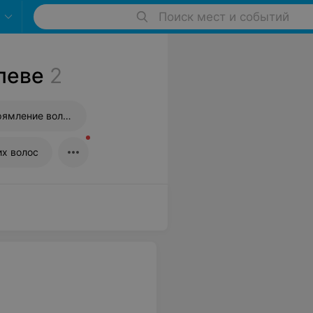
Поиск мест и событий
леве
2
Бразильское выпрямление волос
х волос