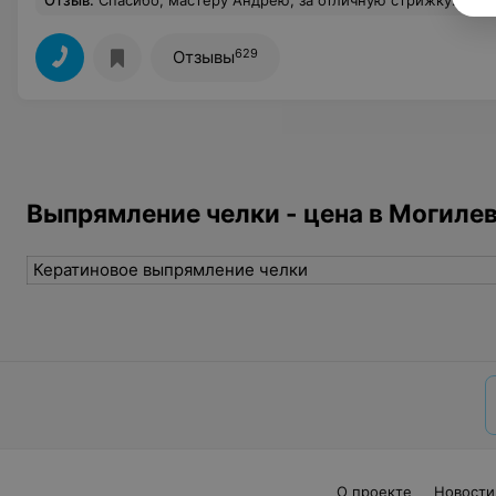
Отзыв
.
Спасибо, мастеру Андрею, за отличную стрижку.Сожаление у меня только одно, что я не могу почаще приезжать сюда из Берлина. Но 
629
Отзывы
Выпрямление челки - цена в Могиле
Кератиновое выпрямление челки
О проекте
Новости