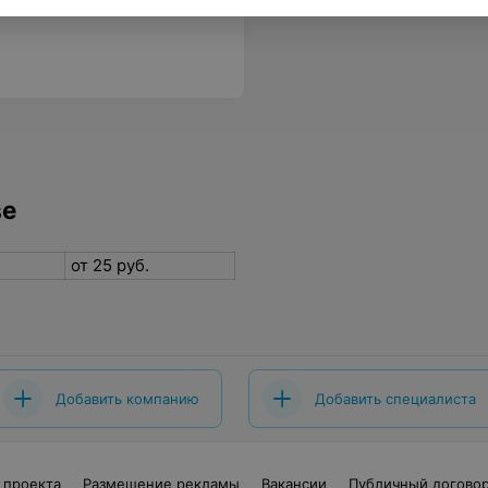
при очередном визите, безусловно на стрижку к Андрею.
Еще
ве
от 25 руб.
Добавить компанию
Добавить специалиста
 проекта
Размещение рекламы
Вакансии
Публичный догово