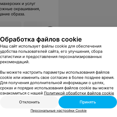
махерских и услуг
ложные окрашивания,
дание образа.
мление
Все цены
Обработка файлов cookie
Наш сайт использует файлы cookie для обеспечения
удобства пользователей сайта, его улучшения, сбора
дишь постричься, а получаешь ещё и постоянный заряд положительных эмоций! :)
Еще
статистики и предоставления персонализированных
рекомендаций.
48
вы
Все цены
Вы можете настроить параметры использования файлов
cookie или изменить свое согласие в более позднее время.
Для получения дополнительной информации о целях,
сроках и порядке использования файлов cookie вы можете
ознакомиться с нашей
Политикой обработки файлов cookie
Отклонить
Принять
Персональные настройки Cookie