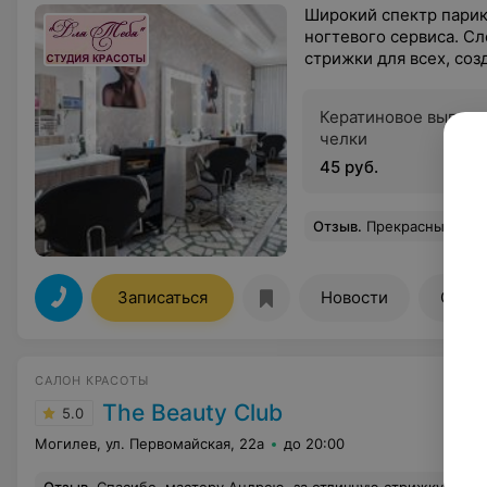
Широкий спектр парик
ногтевого сервиса. С
стрижки для всех, соз
Кератиновое выпря
челки
45 руб.
Отзыв
.
Прекрасный мастер и хороший человек! Каждый раз прихо
Записаться
Новости
Отзы
САЛОН КРАСОТЫ
The Beauty Club
5.0
Могилев, ул. Первомайская, 22а
до 20:00