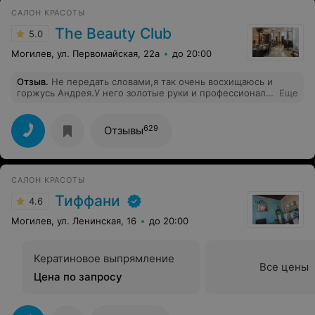
САЛОН КРАСОТЫ
The Beauty Club
5.0
Могилев, ул. Первомайская, 22а
до 20:00
Отзыв
.
Не передать словами,я так очень восхищаюсь и
горжусь Андрея.У него золотые руки и профессионал
Еще
своего дела)красивые чёлки и стрижки❤️.Я очень
довольна.И также спасибо большое за советы о том
что как правильно ухаживать за собой,и как правильно
629
Отзывы
сушить волосы феном,чтобы укладка была красивая и
ровная!)Много чего-то не знала и не умела сама
,теперь буду исправлять и учить,учить)Чмок ему ❤️
САЛОН КРАСОТЫ
Тиффани
4.6
Могилев, ул. Ленинская, 16
до 20:00
Кератиновое выпрямление
Все цены
Цена по запросу