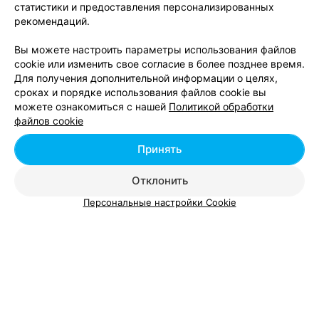
статистики и предоставления персонализированных
Кератиновое выпрямление челки
от 25 руб.
рекомендаций.
Вы можете настроить параметры использования файлов
cookie или изменить свое согласие в более позднее время.
Для получения дополнительной информации о целях,
сроках и порядке использования файлов cookie вы
Добавить компанию
можете ознакомиться с нашей
Политикой обработки
файлов cookie
Добавить специалиста
Принять
Отклонить
Персональные настройки Cookie
О проекте
Новости проекта
Размещение рекламы
Вакансии
Публичный договор
Способы оплаты
Публичный договор по использованию сервиса
«Афиша»
Пользовательское соглашение