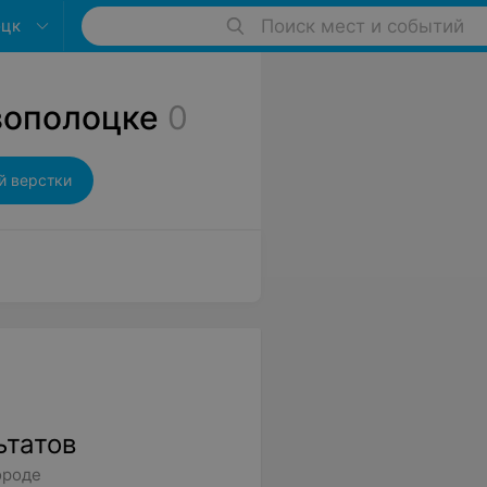
оцк
Поиск мест и событий
вополоцке
0
й верстки
ьтатов
ороде