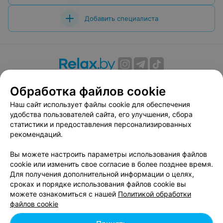
Добавить специалиста
О проекте
Новости проекта
Размещение рекламы
Обработка файлов cookie
Вакансии
Публичный договор
Способы оплаты
Наш сайт использует файлы cookie для обеспечения
Публичный договор по использованию сервиса
удобства пользователей сайта, его улучшения, сбора
«Афиша»
статистики и предоставления персонализированных
Пользовательское соглашение
рекомендаций.
Написать в поддержку
Вы можете настроить параметры использования файлов
Связаться по вопросам сотрудничества
cookie или изменить свое согласие в более позднее время.
Написать руководителю relax.by
Для получения дополнительной информации о целях,
сроках и порядке использования файлов cookie вы
Персональные настройки cookie
можете ознакомиться с нашей
Политикой обработки
Обработка персональных данных
файлов cookie