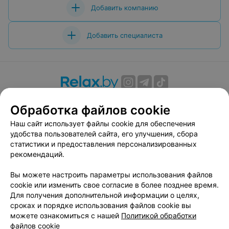
Добавить компанию
Добавить специалиста
О проекте
Новости проекта
Размещение рекламы
Обработка файлов cookie
Вакансии
Публичный договор
Способы оплаты
Наш сайт использует файлы cookie для обеспечения
Публичный договор по использованию сервиса
удобства пользователей сайта, его улучшения, сбора
«Афиша»
статистики и предоставления персонализированных
Пользовательское соглашение
рекомендаций.
Написать в поддержку
Вы можете настроить параметры использования файлов
Связаться по вопросам сотрудничества
cookie или изменить свое согласие в более позднее время.
Написать руководителю relax.by
Для получения дополнительной информации о целях,
сроках и порядке использования файлов cookie вы
Персональные настройки cookie
можете ознакомиться с нашей
Политикой обработки
Обработка персональных данных
файлов cookie