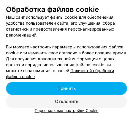
Обработка файлов cookie
Кардиология в Солигорске
Наш сайт использует файлы cookie для обеспечения
удобства пользователей сайта, его улучшения, сбора
статистики и предоставления персонализированных
Урология в Солигорске
рекомендаций.
Вы можете настроить параметры использования файлов
cookie или изменить свое согласие в более позднее время.
Для получения дополнительной информации о целях,
сроках и порядке использования файлов cookie вы
можете ознакомиться с нашей
Политикой обработки
Добавить компанию
файлов cookie
Добавить специалиста
Принять
Отклонить
Персональные настройки Cookie
О проекте
Новости проекта
Размещение рекламы
Вакансии
Публичный договор
Способы оплаты