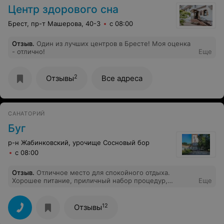
Центр здорового сна
Брест, пр-т Машерова, 40-3
с 08:00
Отзыв
.
Один из лучших центров в Бресте! Моя оценка
- отлично!
Еще
2
Отзывы
Все адреса
САНАТОРИЙ
Буг
р-н Жабинковский, урочище Сосновый бор
с 08:00
Отзыв
.
Отличное место для спокойного отдыха.
Хорошее питание, приличный набор процедур,
Еще
хорошие условия для активного оздоровления ( лес,
река, спортивная база). На реке можно хорошо
порыбачить с удочкой или спиннингом.
12
Отзывы