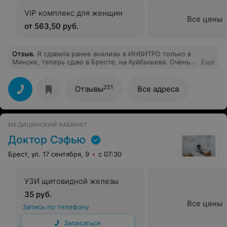
VIP комплекс для женщин
Все цены
от 563,50 руб.
Отзыв
.
Я сдавала ранее анализы в ИНВИТРО только в
Минске, теперь сдаю в Бресте, на Куйбышева. Очень
Еще
довольна обслуживанием. Работали две девушки
Ольги. Брала кровь маленькая девочка(Ольга П.. По
моему), на вид не скажешь что опытная, но оказалась
251
Отзывы
Все адреса
более чем. Очень приятное обслуживание и
безболезненное взятие крови. Спасибо Вам! Думаю эти
девочки достойны премии
МЕДИЦИНСКИЙ КАБИНЕТ
Доктор Сэфью
Брест, ул. 17 сентября, 9
с 07:30
УЗИ щитовидной железы
35 руб.
Все цены
Запись по телефону
Записаться