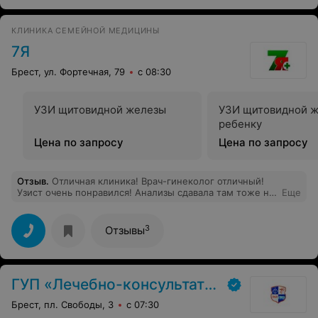
положительное. Я счастлива, что обратилась в
Брестскую областную больницу. Спасибо
КЛИНИКА СЕМЕЙНОЙ МЕДИЦИНЫ
медицинским работникам больницы.
7Я
Брест, ул. Фортечная, 79
с 08:30
УЗИ щитовидной железы
УЗИ щитовидной 
ребенку
Цена по запросу
Цена по запросу
Отзыв
.
Отличная клиника! Врач-гинеколог отличный!
Узист очень понравился! Анализы сдавала там тоже не
Еще
один раз. Всё на высшем уровне! Хожу сюда
практически с дня открытия. Всегда всё объяснят,
успокоят. Очень рекомендую всем обращаться сюда!
3
Отзывы
ГУП «Лечебно-консультативная поликлиника»
Брест, пл. Свободы, 3
с 07:30