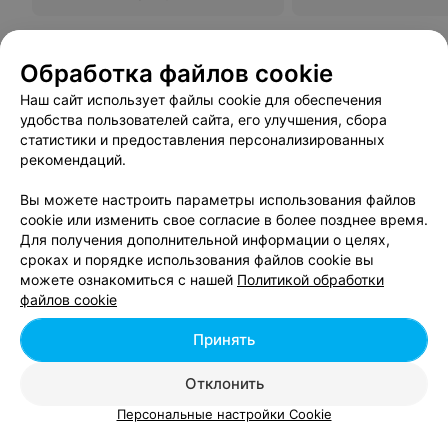
Обработка файлов cookie
Наш сайт использует файлы cookie для обеспечения
удобства пользователей сайта, его улучшения, сбора
Поликлиника №2
статистики и предоставления персонализированных
рекомендаций.
Брест, ул. Белова, 2
с 07:30
Вы можете настроить параметры использования файлов
Эндокринологический диспансер
cookie или изменить свое согласие в более позднее время.
Для получения дополнительной информации о целях,
Брест, ул. Сов.Конституции, 9
с 07:30
сроках и порядке использования файлов cookie вы
можете ознакомиться с нашей
Политикой обработки
файлов cookie
Вам будет интересно
Принять
Отклонить
Подолог в Бресте
Персональные настройки Cookie