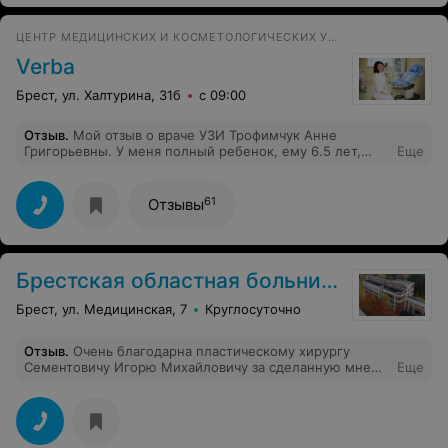
ЦЕНТР МЕДИЦИНСКИХ И КОСМЕТОЛОГИЧЕСКИХ УСЛУГ
Verba
Брест, ул. Халтурина, 31б
с 09:00
Отзыв
.
Мой отзыв о враче УЗИ Трофимчук Анне
Григорьевны. У меня полный ребенок, ему 6.5 лет,
Еще
рост 130, вес 40 кг. Год назад были у эндокринолога,
сдали анализы, УЗИ сделали, все было хорошо. Вчера
снова сходили на УЗИ щитовидной железы и
61
Отзывы
внутренних органов. Делали обследование в клинике
Верба, где принимает Анна Григорьевна. По
результатам УЗИ выявлены проблемы в работе
щитовидной и поджелудочной железы. Надо срочно
Брестская областная больница
принимать меры! Анна Григорьевна - Вы большая
молодец! Смогли распознать наши проблемы, с
Брест, ул. Медицинская, 7
Круглосуточно
ребёнком разговаривали очень деликатно!
Отзыв
.
Очень благодарна пластическому хирургу
Сементовичу Игорю Михайловичу за сделанную мне
Еще
операцию маммопластики. Игорь Михайлович
высококлассный специалист. Старшая медсестра
отделения хирургии и трансплантации Елена
Николаевна очень внимательная и доброжелательная
ко всем пациентам. Общее впечатление о больнице