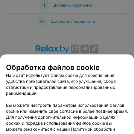
Добавить компанию
Добавить специалиста
О проекте
Новости проекта
Размещение рекламы
Обработка файлов cookie
Вакансии
Публичный договор
Способы оплаты
Публичный договор по использованию сервиса
Наш сайт использует файлы cookie для обеспечения
«Афиша»
удобства пользователей сайта, его улучшения, сбора
статистики и предоставления персонализированных
Пользовательское соглашение
рекомендаций.
Написать в поддержку
Вы можете настроить параметры использования файлов
Связаться по вопросам сотрудничества
cookie или изменить свое согласие в более позднее время.
Написать руководителю relax.by
Для получения дополнительной информации о целях,
Персональные настройки cookie
сроках и порядке использования файлов cookie вы
можете ознакомиться с нашей
Политикой обработки
Обработка персональных данных