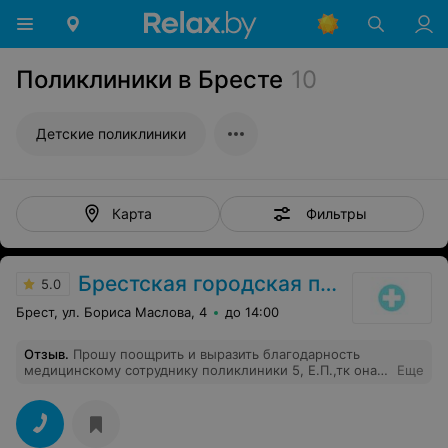
Поликлиники в Бресте
10
Детские поликлиники
Фильтры
Карта
Брестская городская поликлиника №5
5.0
Брест, ул. Бориса Маслова, 4
до 14:00
Отзыв
.
Прошу поощрить и выразить благодарность
медицинскому сотруднику поликлиники 5, Е.П.,тк она
Еще
практически спасла мне жизнь,предотвратив
микроинсульт.человек,чуткий,тактичный,
отзывчивый,сострадательный,вежливый,внимательный,хорошо
и качественно выполняет свои обязанности