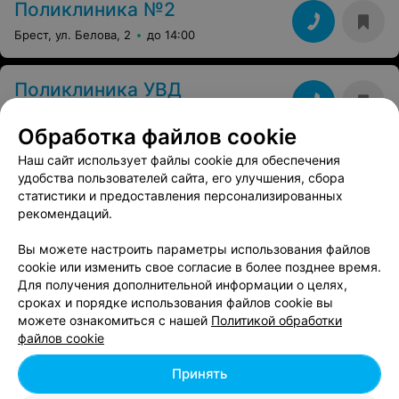
Поликлиника №2
Брест, ул. Белова, 2
до 14:00
Поликлиника УВД
Брест, ул. Ленина, 37/1
Выходной
Обработка файлов cookie
Наш сайт использует файлы cookie для обеспечения
удобства пользователей сайта, его улучшения, сбора
Вам будет интересно
статистики и предоставления персонализированных
рекомендаций.
Больницы в Бресте
Вы можете настроить параметры использования файлов
cookie или изменить свое согласие в более позднее время.
Для получения дополнительной информации о целях,
Лечение зависимостей в Бресте
сроках и порядке использования файлов cookie вы
можете ознакомиться с нашей
Политикой обработки
файлов cookie
Лаборатории в Бресте
Принять