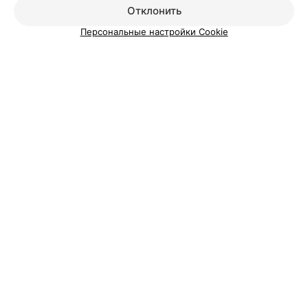
Отклонить
Персональные настройки Cookie
Добавить компанию
Добавить специалиста
О проекте
Новости проекта
Размещение рекламы
Вакансии
Публичный договор
Способы оплаты
Публичный договор по использованию сервиса
«Афиша»
Пользовательское соглашение
Написать в поддержку
Связаться по вопросам сотрудничества
Написать руководителю relax.by