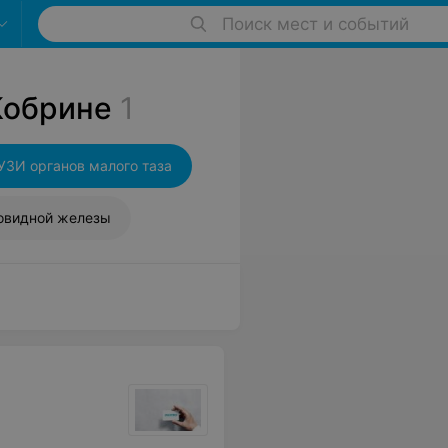
Поиск мест и событий
Кобрине
1
УЗИ органов малого таза
овидной железы