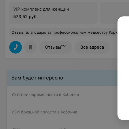
VIP комплекс для женщин
573,52 руб.
Отзыв
.
Благодарю за профессионализм медсестру Коркош Ольгу, брала кровь из вены абсолютно безболезненно, ответила на все интересующие вопросы, очень вн
251
Отзывы
Все адреса
Вам будет интересно
УЗИ при беременности в Кобрине
УЗИ брюшной полости в Кобрине