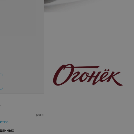
р
© 2026 ООО «Артокс Лаб», УНП 191700409,
регистрирующий орган - Минский горисполком
|
220012, Республика Беларусь, г. Минск,
ства
улица Толбухина, 2, пом. 16 | info@relax.by
 данных