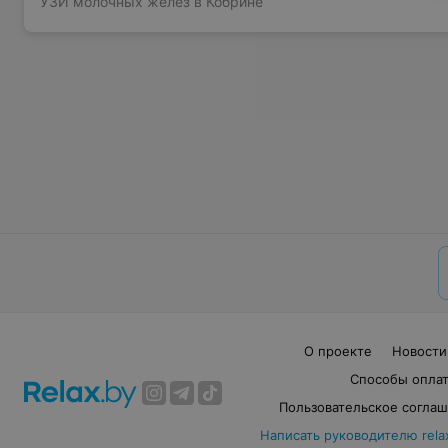
УЗИ молочных желез в Кобрине
О проекте
Новости
Способы опла
Пользовательское согла
Написать руководителю rela