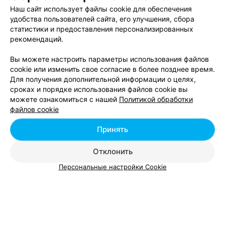
Кобрине
Наш сайт использует файлы cookie для обеспечения
удобства пользователей сайта, его улучшения, сбора
статистики и предоставления персонализированных
УЗИ щитовидной железы в Кобрине
рекомендаций.
Вы можете настроить параметры использования файлов
cookie или изменить свое согласие в более позднее время.
Для получения дополнительной информации о целях,
сроках и порядке использования файлов cookie вы
можете ознакомиться с нашей
Политикой обработки
Добавить компанию
файлов cookie
Добавить специалиста
Принять
Отклонить
Персональные настройки Cookie
О проекте
Новости проекта
Размещение рекламы
Вакансии
Публичный договор
Способы оплаты
Публичный договор по использованию сервиса