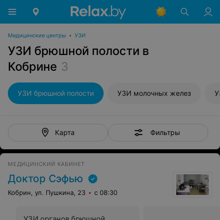
Медицинские центры
•
УЗИ
УЗИ брюшной полости в
Кобрине
3
УЗИ брюшной полости
УЗИ молочных желез
У
Фильтры
Карта
МЕДИЦИНСКИЙ КАБИНЕТ
Доктор Сэфью
Кобрин, ул. Пушкина, 23
с 08:30
УЗИ органов брюшной