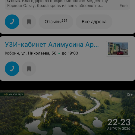
Отзыв
.
Благодарю за профессионализм медсестру
Коркош Ольгу, брала кровь из вены абсолютно
Еще
безболезненно, ответила на все интересующие
вопросы, очень внимательный и компетентный
специалист. Спасибо Вам за ваш труд.
251
Отзывы
Все адреса
УЗИ-кабинет Алимусина Армана Амантаевича
Кобрин, ул. Николаева, 56
до 19:00