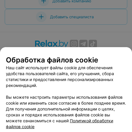
Добавить компанию
Добавить специалиста
О проекте
Новости проекта
Размещение рекламы
Обработка файлов cookie
Вакансии
Публичный договор
Способы оплаты
Наш сайт использует файлы cookie для обеспечения
Публичный договор по использованию сервиса
удобства пользователей сайта, его улучшения, сбора
«Афиша»
статистики и предоставления персонализированных
Пользовательское соглашение
рекомендаций.
Написать в поддержку
Вы можете настроить параметры использования файлов
Связаться по вопросам сотрудничества
cookie или изменить свое согласие в более позднее время.
Написать руководителю relax.by
Для получения дополнительной информации о целях,
сроках и порядке использования файлов cookie вы
Персональные настройки cookie
можете ознакомиться с нашей
Политикой обработки
Обработка персональных данных
файлов cookie