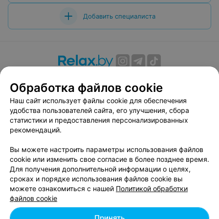
Добавить специалиста
О проекте
Новости проекта
Размещение рекламы
Обработка файлов cookie
Вакансии
Публичный договор
Способы оплаты
Наш сайт использует файлы cookie для обеспечения
Публичный договор по использованию сервиса
удобства пользователей сайта, его улучшения, сбора
«Афиша»
статистики и предоставления персонализированных
Пользовательское соглашение
рекомендаций.
Написать в поддержку
Вы можете настроить параметры использования файлов
Связаться по вопросам сотрудничества
cookie или изменить свое согласие в более позднее время.
Написать руководителю relax.by
Для получения дополнительной информации о целях,
сроках и порядке использования файлов cookie вы
Персональные настройки cookie
можете ознакомиться с нашей
Политикой обработки
Обработка персональных данных
файлов cookie
Принять