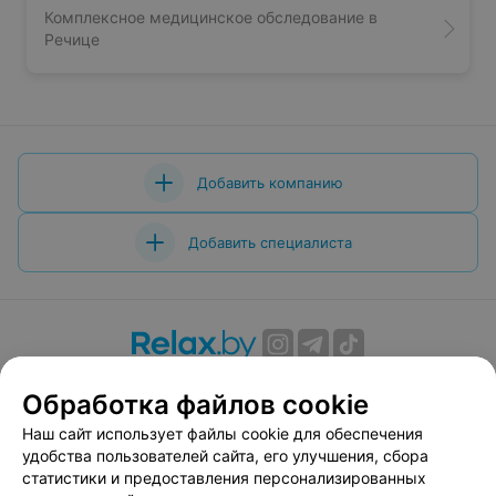
Комплексное медицинское обследование в
Речице
Добавить компанию
Добавить специалиста
О проекте
Новости проекта
Размещение рекламы
Обработка файлов cookie
Вакансии
Публичный договор
Способы оплаты
Наш сайт использует файлы cookie для обеспечения
Публичный договор по использованию сервиса
удобства пользователей сайта, его улучшения, сбора
«Афиша»
статистики и предоставления персонализированных
Пользовательское соглашение