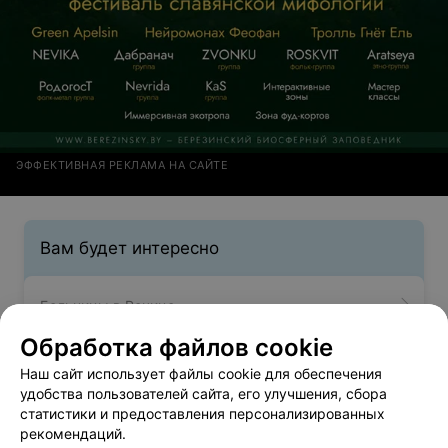
ЭФФЕКТИВНАЯ РЕКЛАМА НА САЙТЕ
Вам будет интересно
Больницы в Речице
Обработка файлов cookie
Лечение зависимостей в Речице
Наш сайт использует файлы cookie для обеспечения
удобства пользователей сайта, его улучшения, сбора
статистики и предоставления персонализированных
Лаборатории в Речице
рекомендаций.