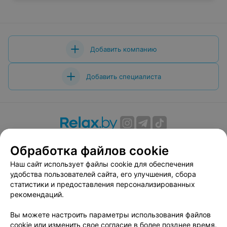
Добавить компанию
Добавить специалиста
О проекте
Новости проекта
Размещение рекламы
Обработка файлов cookie
Вакансии
Публичный договор
Способы оплаты
Наш сайт использует файлы cookie для обеспечения
Публичный договор по использованию сервиса
удобства пользователей сайта, его улучшения, сбора
«Афиша»
статистики и предоставления персонализированных
Пользовательское соглашение
рекомендаций.
Написать в поддержку
Вы можете настроить параметры использования файлов
Связаться по вопросам сотрудничества
cookie или изменить свое согласие в более позднее время.