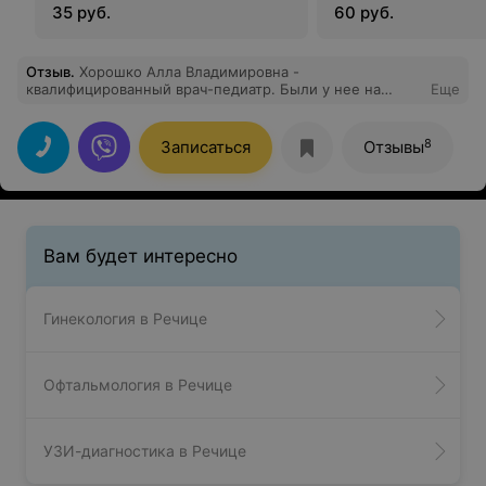
35 руб.
60 руб.
Отзыв
.
Хорошко Алла Владимировна -
квалифицированный врач-педиатр. Были у нее на
Еще
консультации впервые, врач помогла, рассказала нам
все и дала необходимые рекомендации. Благодарю за
трепетное отношение, вежливость и компетентность.
8
Записаться
Отзывы
Вам будет интересно
Гинекология в Речице
Офтальмология в Речице
УЗИ-диагностика в Речице