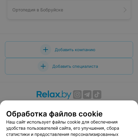
Ортопедия в Бобруйске
Добавить компанию
Добавить специалиста
О проекте
Новости проекта
Размещение рекламы
Обработка файлов cookie
Вакансии
Публичный договор
Способы оплаты
Публичный договор по использованию сервиса
Наш сайт использует файлы cookie для обеспечения
«Афиша»
удобства пользователей сайта, его улучшения, сбора
статистики и предоставления персонализированных
Пользовательское соглашение